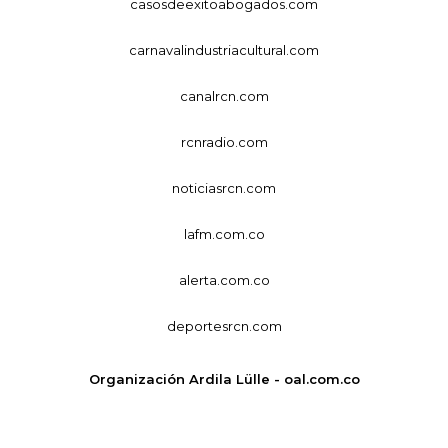
casosdeexitoabogados.com
carnavalindustriacultural.com
canalrcn.com
rcnradio.com
noticiasrcn.com
lafm.com.co
alerta.com.co
deportesrcn.com
Organización Ardila Lülle - oal.com.co