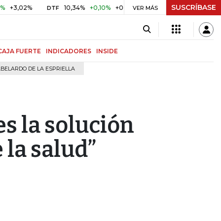
SUSCRÍBASE
2%
10,34%
+0,10%
+0,98%
$ 416,91
+$ 0,05
+0,01%
DTF
UVR
VER MÁS
CAJA FUERTE
INDICADORES
INSIDE
BELARDO DE LA ESPRIELLA
es la solución
 la salud”