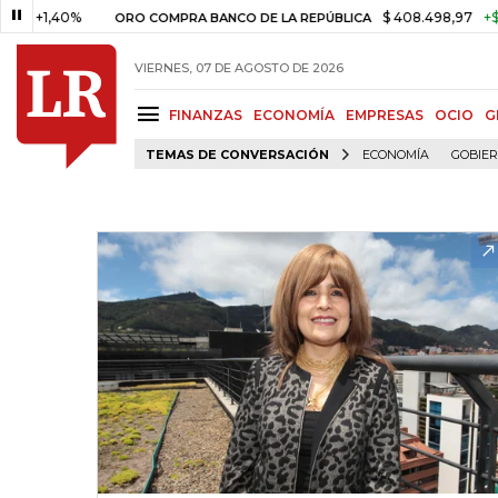
40%
$ 408.498,97
+$ 8.753,8
ORO COMPRA BANCO DE LA REPÚBLICA
VIERNES, 07 DE AGOSTO DE 2026
FINANZAS
ECONOMÍA
EMPRESAS
OCIO
G
TEMAS DE CONVERSACIÓN
ECONOMÍA
GOBIE