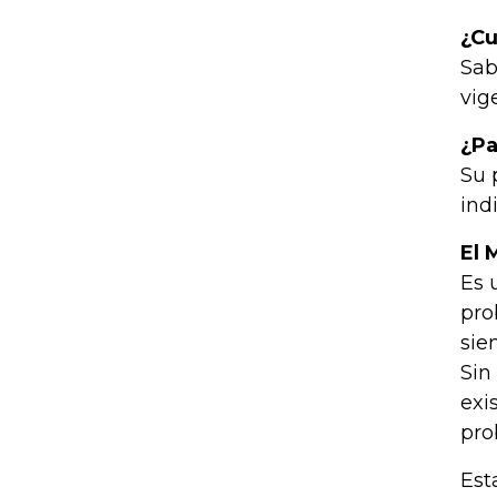
¿Cu
Sab
vig
¿Pa
Su 
ind
El 
Es 
pro
sie
Sin
exi
pro
Est