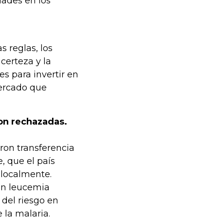
dades en los
 reglas, los
certeza y la
s para invertir en
mercado que
on rechazadas.
ron transferencia
, que el país
 localmente.
en leucemia
del riesgo en
 la malaria.