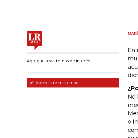
MARÍ
En 
mul
Agregue a sus temas de interés
acu
dic
Administre sus temas
¿Po
No 
med
Med
o I
com