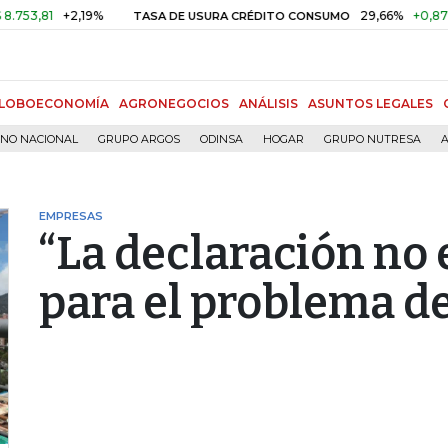
1
+2,19%
29,66%
+0,87%
+3,0
TASA DE USURA CRÉDITO CONSUMO
LOBOECONOMÍA
AGRONEGOCIOS
ANÁLISIS
ASUNTOS LEGALES
RNO NACIONAL
GRUPO ARGOS
ODINSA
HOGAR
GRUPO NUTRESA
A
EMPRESAS
“La declaración no 
para el problema de