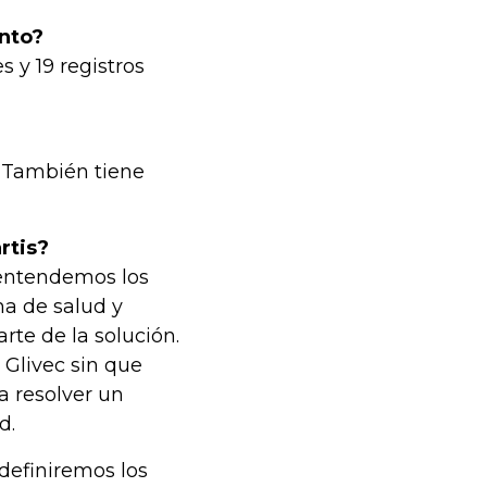
nto?
 y 19 registros
. También tiene
rtis?
 entendemos los
ma de salud y
te de la solución.
 Glivec sin que
ra resolver un
d.
 definiremos los