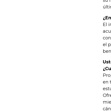
su 
últ
¿En
El 
acu
con
el 
ben
Ust
¿Cu
Pro
en 
est
Ofr
mie
cán