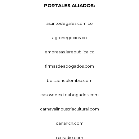
PORTALES ALIADOS:
asuntoslegales.com.co
agronegocios.co
empresas.larepublica.co
firmasdeabogados.com
bolsaencolombia.com
casosdeexitoabogados.com
carnavalindustriacultural.com
canalrcn.com
rcnradio.com