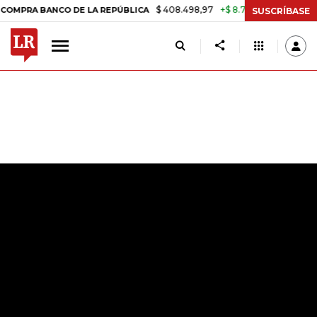
$ 408.498,97
+$ 8.753,81
+2,19%
BANCO DE LA REPÚBLICA
TASA 
SUSCRÍBASE