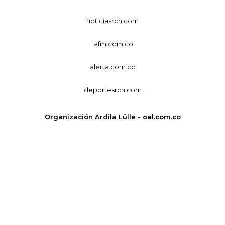
noticiasrcn.com
lafm.com.co
alerta.com.co
deportesrcn.com
Organización Ardila Lülle - oal.com.co