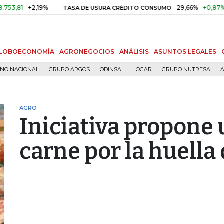
+2,19%
29,66%
+0,87%
+3,02
TASA DE USURA CRÉDITO CONSUMO
LOBOECONOMÍA
AGRONEGOCIOS
ANÁLISIS
ASUNTOS LEGALES
RNO NACIONAL
GRUPO ARGOS
ODINSA
HOGAR
GRUPO NUTRESA
A
AGRO
Iniciativa propone 
carne por la huella