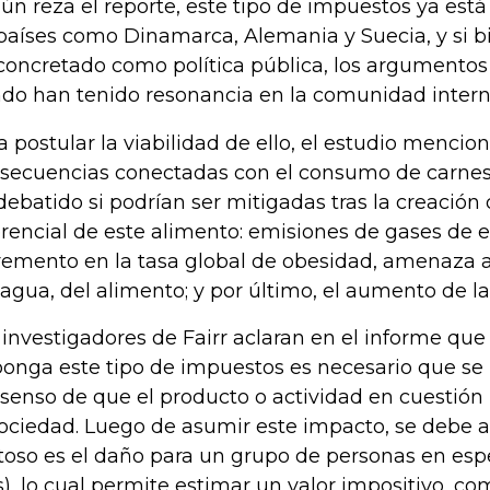
ún reza el reporte, este tipo de impuestos ya est
países como Dinamarca, Alemania y Suecia, y si b
concretado como política pública, los argumentos
do han tenido resonancia en la comunidad intern
a postular la viabilidad de ello, el estudio mencio
secuencias conectadas con el consumo de carnes 
debatido si podrían ser mitigadas tras la creació
erencial de este alimento: emisiones de gases de e
remento en la tasa global de obesidad, amenaza a 
 agua, del alimento; y por último, el aumento de la
 investigadores de Fairr aclaran en el informe que
onga este tipo de impuestos es necesario que se 
senso de que el producto o actividad en cuestió
sociedad. Luego de asumir este impacto, se debe a
toso es el daño para un grupo de personas en esp
s), lo cual permite estimar un valor impositivo, c