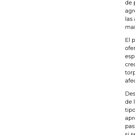
de 
agr
las
maí
El 
ofe
esp
cre
tor
afe
Des
de 
tip
apr
pas
si 