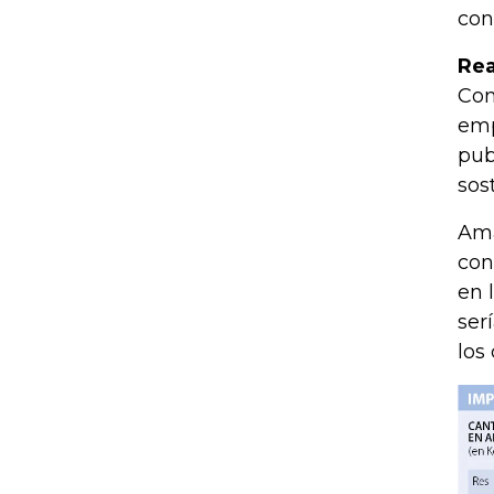
con
Rea
Con
emp
pub
sos
Ama
con
en 
ser
los