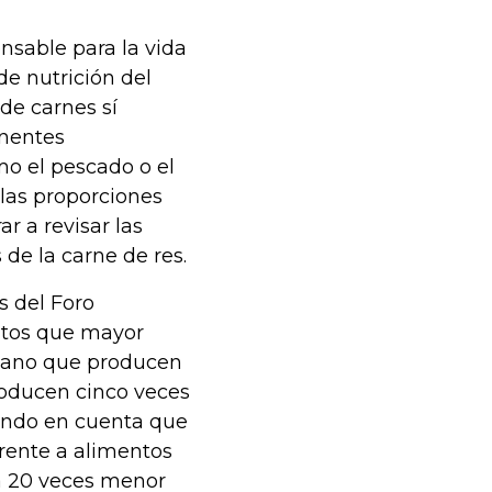
ensable para la vida
de nutrición del
de carnes sí
nentes
mo el pescado o el
las proporciones
r a revisar las
de la carne de res.
s del Foro
entos que mayor
etano que producen
producen cinco veces
endo en cuenta que
frente a alimentos
ta 20 veces menor