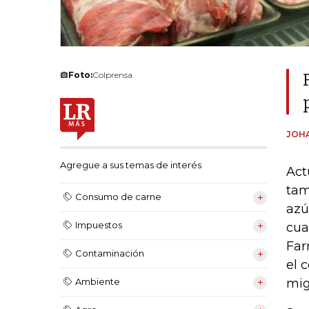
Foto:
Colprensa
JOH
Agregue a sus temas de interés
Act
tam
Consumo de carne
azú
Impuestos
cua
Far
Contaminación
el 
mig
Ambiente