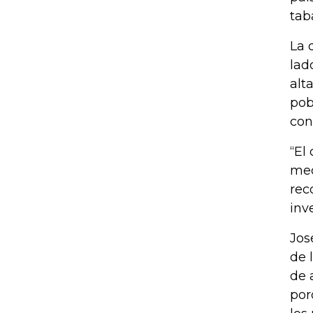
tab
La 
lad
alt
pob
con
“El
med
rec
inv
Jos
de 
de 
por