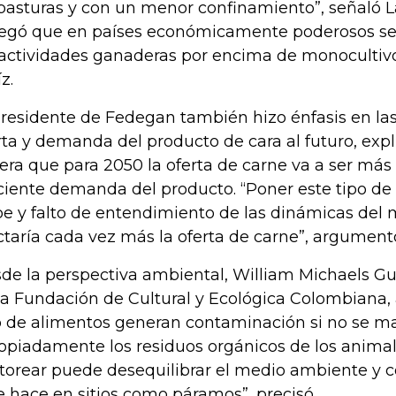
pasturas y con un menor confinamiento”, señaló L
egó que en países económicamente poderosos se l
 actividades ganaderas por encima de monocultivo
z.
presidente de Fedegan también hizo énfasis en la
rta y demanda del producto de cara al futuro, exp
era que para 2050 la oferta de carne va a ser más 
ciente demanda del producto. “Poner este tipo de
pe y falto de entendimiento de las dinámicas del 
ctaría cada vez más la oferta de carne”, argument
de la perspectiva ambiental, William Michaels Gu
la Fundación de Cultural y Ecológica Colombiana,
o de alimentos generan contaminación si no se m
opiadamente los residuos orgánicos de los animale
torear puede desequilibrar el medio ambiente y 
se hace en sitios como páramos”, precisó.