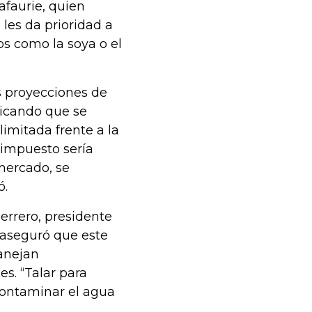
afaurie, quien
es da prioridad a
s como la soya o el
s proyecciones de
licando que se
limitada frente a la
 impuesto sería
mercado, se
ó.
errero, presidente
 aseguró que este
anejan
s. “Talar para
contaminar el agua