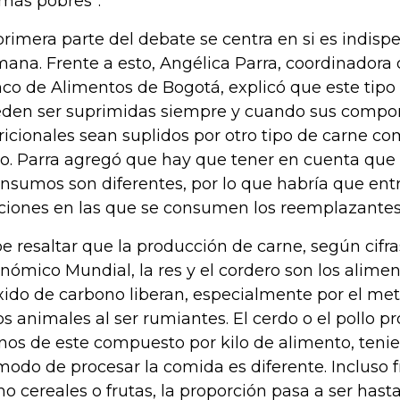
 más pobres”.
primera parte del debate se centra en si es indisp
ana. Frente a esto, Angélica Parra, coordinadora 
co de Alimentos de Bogotá, explicó que este tipo 
den ser suprimidas siempre y cuando sus compo
ricionales sean suplidos por otro tipo de carne co
lo. Parra agregó que hay que tener en cuenta que 
insumos son diferentes, por lo que habría que entra
ciones en las que se consumen los reemplazantes 
e resaltar que la producción de carne, según cifra
nómico Mundial, la res y el cordero son los alim
xido de carbono liberan, especialmente por el m
os animales al ser rumiantes. El cerdo o el pollo 
os de este compuesto por kilo de alimento, teni
modo de procesar la comida es diferente. Incluso 
o cereales o frutas, la proporción pasa a ser has