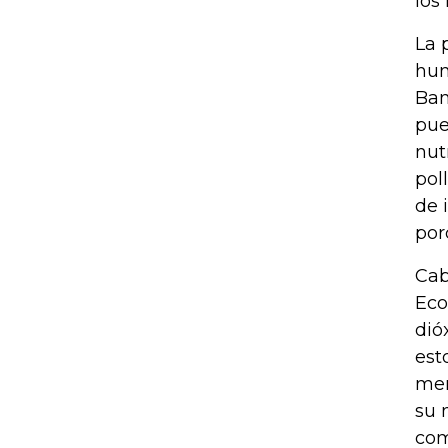
los
La 
hum
Ban
pue
nut
pol
de 
por
Cab
Eco
dió
est
men
su 
com