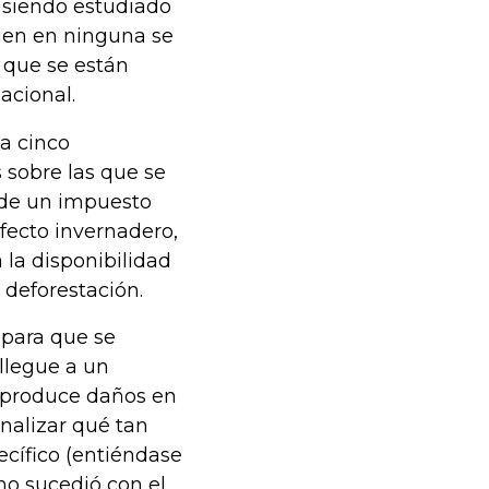
á siendo estudiado
ien en ninguna se
 que se están
acional.
na cinco
sobre las que se
n de un impuesto
fecto invernadero,
la disponibilidad
 deforestación.
 para que se
llegue a un
n produce daños en
nalizar qué tan
ecífico (entiéndase
omo sucedió con el