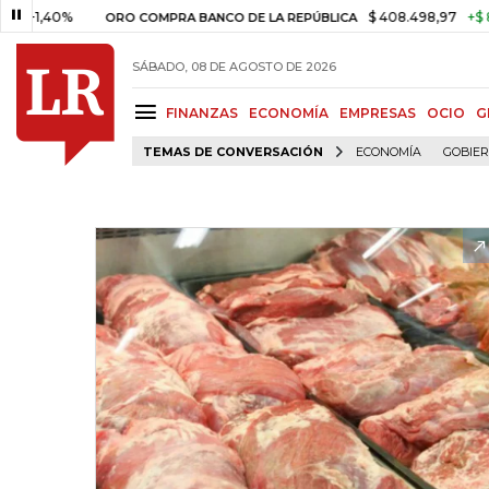
0%
$ 408.498,97
+$ 8.753,81
ORO COMPRA BANCO DE LA REPÚBLICA
SÁBADO, 08 DE AGOSTO DE 2026
FINANZAS
ECONOMÍA
EMPRESAS
OCIO
G
TEMAS DE CONVERSACIÓN
ECONOMÍA
GOBIE