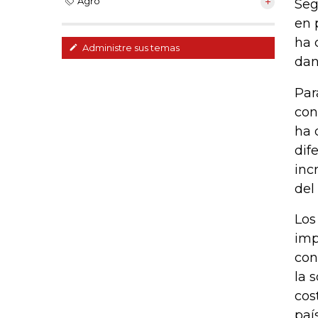
Agro
Seg
en 
ha 
Administre sus temas
dan
Par
con
ha 
dif
inc
del
Los
imp
con
la 
cos
paí