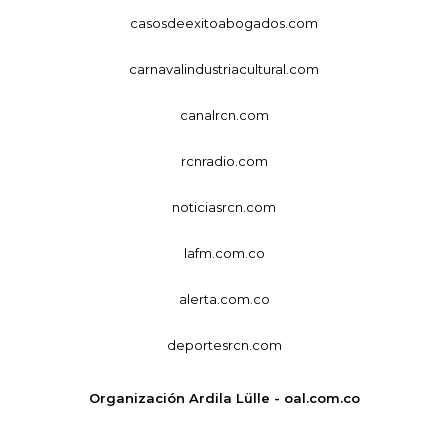
casosdeexitoabogados.com
carnavalindustriacultural.com
canalrcn.com
rcnradio.com
noticiasrcn.com
lafm.com.co
alerta.com.co
deportesrcn.com
Organización Ardila Lülle - oal.com.co