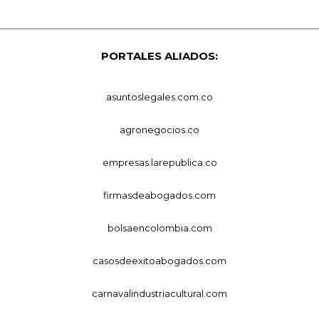
PORTALES ALIADOS:
asuntoslegales.com.co
agronegocios.co
empresas.larepublica.co
firmasdeabogados.com
bolsaencolombia.com
casosdeexitoabogados.com
carnavalindustriacultural.com