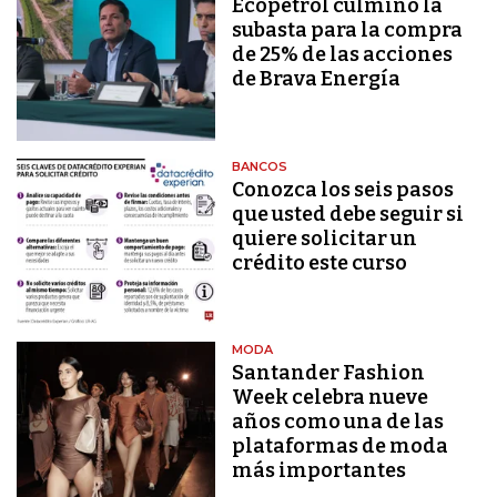
Ecopetrol culminó la
subasta para la compra
de 25% de las acciones
de Brava Energía
BANCOS
Conozca los seis pasos
que usted debe seguir si
quiere solicitar un
crédito este curso
MODA
Santander Fashion
Week celebra nueve
años como una de las
plataformas de moda
más importantes