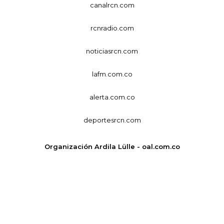
canalrcn.com
rcnradio.com
noticiasrcn.com
lafm.com.co
alerta.com.co
deportesrcn.com
Organización Ardila Lülle - oal.com.co