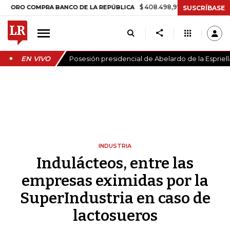
$ 408.498,97
+$ 8.753,81
+2,19%
COMPRA BANCO DE LA REPÚBLICA
SUSCRÍBASE
EN VIVO
Posesión presidencial de Abelardo de la Espriell
INDUSTRIA
Indulácteos, entre las
empresas eximidas por la
SuperIndustria en caso de
lactosueros