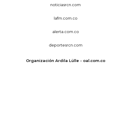
noticiasrcn.com
lafm.com.co
alerta.com.co
deportesrcn.com
Organización Ardila Lülle - oal.com.co