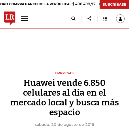
$ 408.498,97
+$ 8.753,81
+2,19%
RA BANCO DE LA REPÚBLICA
TA
SUSCRÍBASE
EMPRESAS
Huawei vende 6.850
celulares al día en el
mercado local y busca más
espacio
sábado, 20 de agosto de 2016