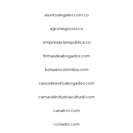
asuntoslegales.com.co
agronegocios.co
empresas.larepublica.co
firmasdeabogados.com
bolsaencolombia.com
casosdeexitoabogados.com
carnavalindustriacultural.com
canalrcn.com
rcnradio.com