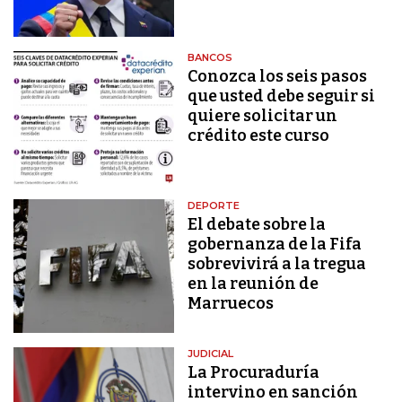
BANCOS
Conozca los seis pasos
que usted debe seguir si
quiere solicitar un
crédito este curso
DEPORTE
El debate sobre la
gobernanza de la Fifa
sobrevivirá a la tregua
en la reunión de
Marruecos
JUDICIAL
La Procuraduría
intervino en sanción