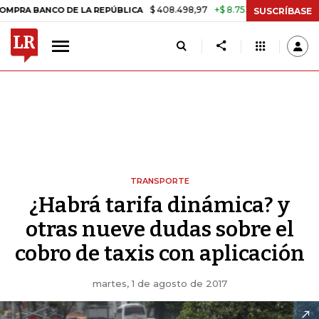
$ 408.498,97
+$ 8.753,81
+2,19%
CO DE LA REPÚBLICA
TASA DE U
SUSCRÍBASE
TRANSPORTE
¿Habrá tarifa dinámica? y
otras nueve dudas sobre el
cobro de taxis con aplicación
martes, 1 de agosto de 2017