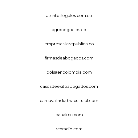
asuntoslegales.com.co
agronegocios.co
empresas.larepublica.co
firmasdeabogados.com
bolsaencolombia.com
casosdeexitoabogados.com
carnavalindustriacultural.com
canalrcn.com
rcnradio.com