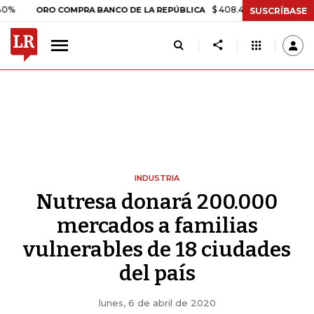
$ 408.498,97
+$ 8.753,81
+2,
ORO COMPRA BANCO DE LA REPÚBLICA
SUSCRÍBASE
INDUSTRIA
Nutresa donará 200.000
mercados a familias
vulnerables de 18 ciudades
del país
lunes, 6 de abril de 2020