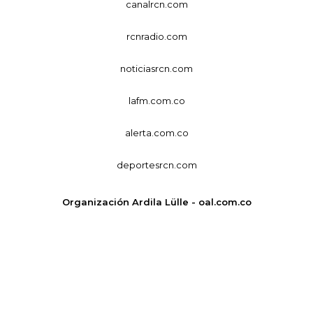
canalrcn.com
rcnradio.com
noticiasrcn.com
lafm.com.co
alerta.com.co
deportesrcn.com
Organización Ardila Lülle - oal.com.co