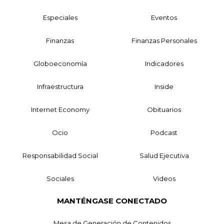
Especiales
Eventos
Finanzas
Finanzas Personales
Globoeconomía
Indicadores
Infraestructura
Inside
Internet Economy
Obituarios
Ocio
Podcast
Responsabilidad Social
Salud Ejecutiva
Sociales
Videos
MANTÉNGASE CONECTADO
Mesa de Generación de Contenidos