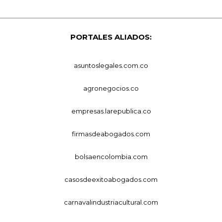
PORTALES ALIADOS:
asuntoslegales.com.co
agronegocios.co
empresas.larepublica.co
firmasdeabogados.com
bolsaencolombia.com
casosdeexitoabogados.com
carnavalindustriacultural.com