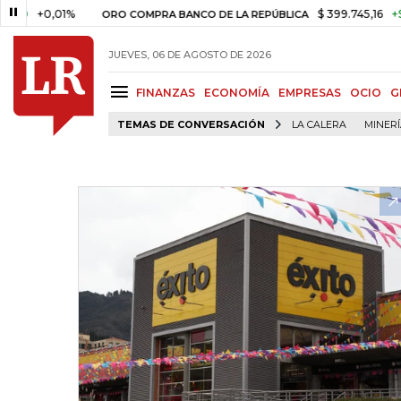
+0,01%
$ 399.745,16
+$ 2.295,
ORO COMPRA BANCO DE LA REPÚBLICA
JUEVES, 06 DE AGOSTO DE 2026
FINANZAS
ECONOMÍA
EMPRESAS
OCIO
G
TEMAS DE CONVERSACIÓN
LA CALERA
MINER