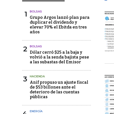
1
BOLSAS
Grupo Argos lanzó plan para
duplicar el dividendo y
elevar 70% el Ebitda en tres
años
2
BOLSAS
Dólar cerró $25 a la baja y
volvió a la senda bajista pese
a las subastas del Emisor
3
HACIENDA
Anif propuso un ajuste fiscal
de $53 billones ante el
deterioro de las cuentas
públicas
4
ENERGÍA