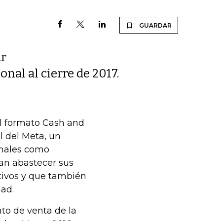
GUARDAR
ar
onal al cierre de 2017.
el formato Cash and
l del Meta, un
onales como
dan abastecer sus
ivos y que también
dad.
nto de venta de la