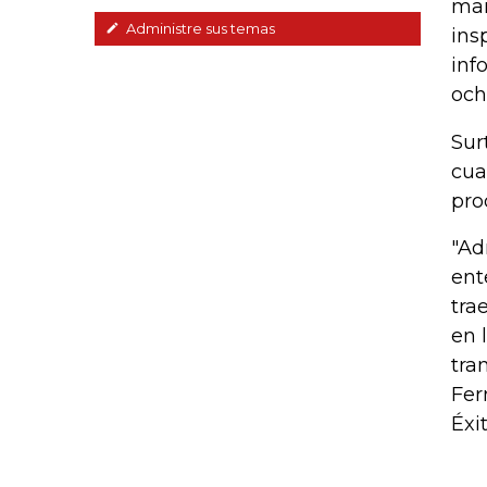
mar
Administre sus temas
ins
inf
och
Sur
cua
pro
"Ad
ent
tra
en 
tra
Fer
Éxit