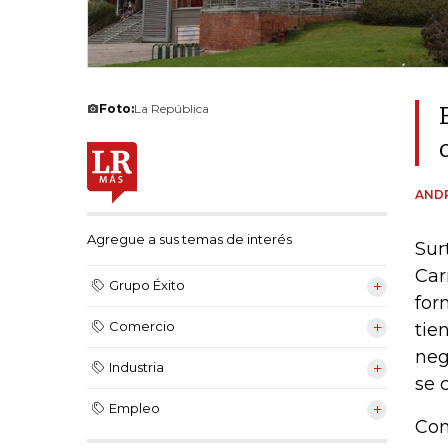
Foto:
La República
AND
Agregue a sus temas de interés
Sur
Car
Grupo Éxito
for
Comercio
tie
neg
Industria
se 
Empleo
Con