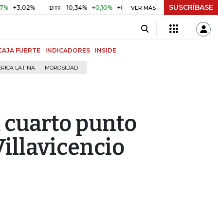
SUSCRÍBASE
,02%
10,34%
+0,10%
+0,98%
$ 416,86
+$ 0,05
+0,0
DTF
VER MÁS
UVR
CAJA FUERTE
INDICADORES
INSIDE
RICA LATINA
MOROSIDAD
u cuarto punto
illavicencio