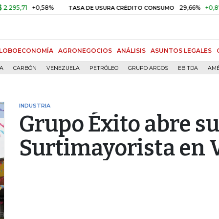
71
+0,58%
29,66%
+0,87%
+3
TASA DE USURA CRÉDITO CONSUMO
LOBOECONOMÍA
AGRONEGOCIOS
ANÁLISIS
ASUNTOS LEGALES
ÍA
CARBÓN
VENEZUELA
PETRÓLEO
GRUPO ARGOS
EBITDA
AMÉ
INDUSTRIA
Grupo Éxito abre s
Surtimayorista en V