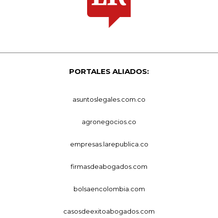
PORTALES ALIADOS:
asuntoslegales.com.co
agronegocios.co
empresas.larepublica.co
firmasdeabogados.com
bolsaencolombia.com
casosdeexitoabogados.com