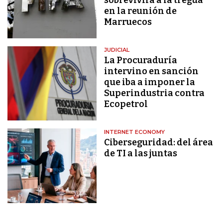
en la reunión de
Marruecos
JUDICIAL
La Procuraduría
intervino en sanción
que iba a imponer la
Superindustria contra
Ecopetrol
INTERNET ECONOMY
Ciberseguridad: del área
de TI a las juntas