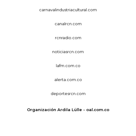
carnavalindustriacultural.com
canalrcn.com
rcnradio.com
noticiasrcn.com
lafm.com.co
alerta.com.co
deportesrcn.com
Organización Ardila Lülle - oal.com.co