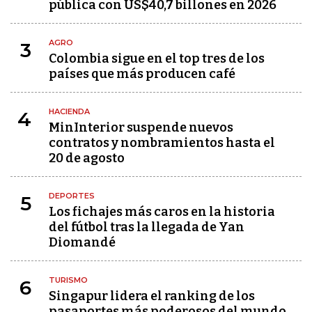
pública con US$40,7 billones en 2026
AGRO
3
Colombia sigue en el top tres de los
países que más producen café
HACIENDA
4
MinInterior suspende nuevos
contratos y nombramientos hasta el
20 de agosto
DEPORTES
5
Los fichajes más caros en la historia
del fútbol tras la llegada de Yan
Diomandé
TURISMO
6
Singapur lidera el ranking de los
pasaportes más poderosos del mundo