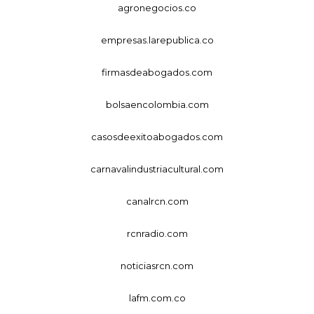
agronegocios.co
empresas.larepublica.co
firmasdeabogados.com
bolsaencolombia.com
casosdeexitoabogados.com
carnavalindustriacultural.com
canalrcn.com
rcnradio.com
noticiasrcn.com
lafm.com.co