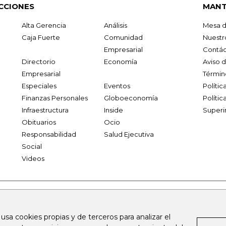
CCIONES
MANT
Alta Gerencia
Análisis
Mesa d
Caja Fuerte
Comunidad
Nuestr
Empresarial
Contác
Directorio
Economía
Aviso 
Empresarial
Términ
Especiales
Eventos
Políti
Finanzas Personales
Globoeconomía
Polític
Infraestructura
Inside
Superi
Obituarios
Ocio
Responsabilidad
Salud Ejecutiva
Social
Videos
.larepublica.co
firmasdeabogados.com
bolsaencolombia.com
 usa cookies propias y de terceros para analizar el
al.com
canalrcn.com
rcnradio.com
noticiasrcn.com
lafm.c