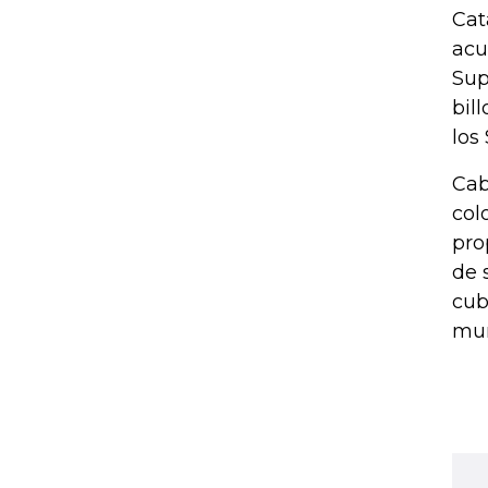
Cat
acu
Sup
bil
los 
Cab
col
pro
de 
cub
mun