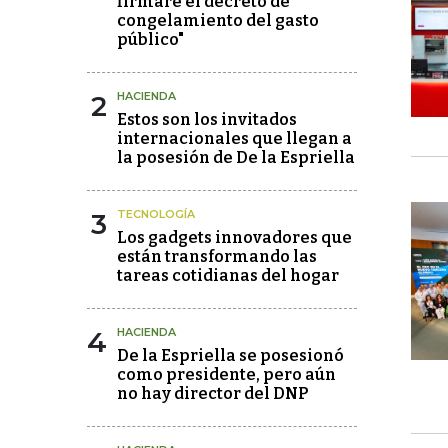
firmaré el decreto de
congelamiento del gasto
público"
2
HACIENDA
Estos son los invitados
internacionales que llegan a
la posesión de De la Espriella
3
TECNOLOGÍA
Los gadgets innovadores que
están transformando las
tareas cotidianas del hogar
4
HACIENDA
De la Espriella se posesionó
como presidente, pero aún
no hay director del DNP