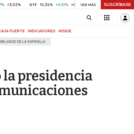
SUSCRÍBASE
,02%
10,34%
+0,10%
+0,98%
$ 416,91
+$ 0,05
+0,01
DTF
VER MÁS
UVR
CAJA FUERTE
INDICADORES
INSIDE
BELARDO DE LA ESPRIELLA
ó la presidencia
omunicaciones