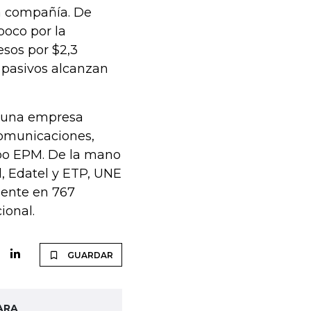
a compañía. De
poco por la
esos por $2,3
s pasivos alcanzan
 una empresa
comunicaciones,
upo EPM. De la mano
l, Edatel y ETP, UNE
sente en 767
ional.
GUARDAR
ARA