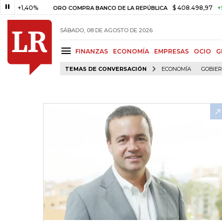
1,40%
$ 408.498,97
+$ 8.753
ORO COMPRA BANCO DE LA REPÚBLICA
SÁBADO, 08 DE AGOSTO DE 2026
FINANZAS
ECONOMÍA
EMPRESAS
OCIO
G
TEMAS DE CONVERSACIÓN
ECONOMÍA
GOBIE