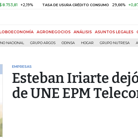
,81
+2,19%
29,66%
+0,87%
+3
TASA DE USURA CRÉDITO CONSUMO
LOBOECONOMÍA
AGRONEGOCIOS
ANÁLISIS
ASUNTOS LEGALES
RNO NACIONAL
GRUPO ARGOS
ODINSA
HOGAR
GRUPO NUTRESA
A
EMPRESAS
Esteban Iriarte dej
de UNE EPM Telec