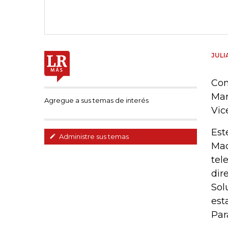
JULI
Con
Mar
Agregue a sus temas de interés
Vic
Est
Administre sus temas
Mad
tel
dir
Sol
est
Par