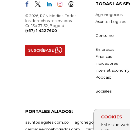
TODAS LAS SE
Agronegocios
© 2026, RCN Medios. Todos
los derechos reservados.
Asuntos Legales
Cr. 13a 37-32, Bogotá
(+57) 1 4227600
Consumo
Empresas
SUSCRÍBASE
Finanzas
Indicadores
Internet Economy
Podcast
Sociales
PORTALES ALIADOS:
COOKIES
asuntoslegales.com.co
agronegocios.co
empresas
Este sitio web
casosdeexitoabogados.com
carnavalindustriacultur