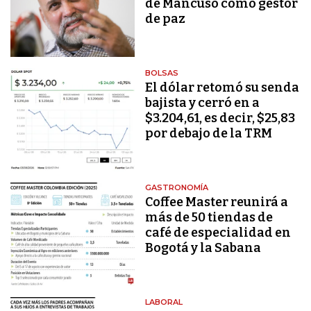
de Mancuso como gestor
de paz
BOLSAS
El dólar retomó su senda
bajista y cerró en a
$3.204,61, es decir, $25,83
por debajo de la TRM
GASTRONOMÍA
Coffee Master reunirá a
más de 50 tiendas de
café de especialidad en
Bogotá y la Sabana
LABORAL