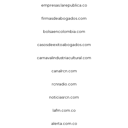
empresas.larepublica.co
firmasdeabogados.com
bolsaencolombia.com
casosdeexitoabogados.com
carnavalindustriacultural.com
canalrcn.com
rcnradio.com
noticiasrcn.com
lafm.com.co
alerta.com.co