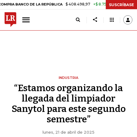
$ 408.498,97
+$ 8.753,81
+2,19%
NCO DE LA REPÚBLICA
TASA DE 
SUSCRÍBASE
INDUSTRIA
“Estamos organizando la
llegada del limpiador
Sanytol para este segundo
semestre”
lunes, 21 de abril de 2025