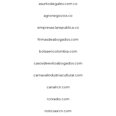
asuntoslegales.com.co
agronegocios.co
empresas.larepublica.co
firmasdeabogados.com
bolsaencolombia.com
casosdeexitoabogados.com
carnavalindustriacultural.com
canalrcn.com
rcnradio.com
noticiasrcn.com