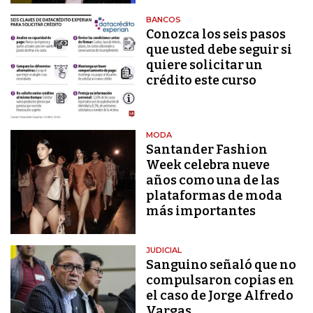
BANCOS
Conozca los seis pasos
que usted debe seguir si
quiere solicitar un
crédito este curso
MODA
Santander Fashion
Week celebra nueve
años como una de las
plataformas de moda
más importantes
JUDICIAL
Sanguino señaló que no
compulsaron copias en
el caso de Jorge Alfredo
Vargas