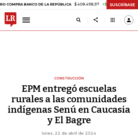
$ 408.498,97
+$ 8.753,81
+2,19%
RA BANCO DE LA REPÚBLICA
TAS
SUSCRÍBASE
CONSTRUCCIÓN
EPM entregó escuelas
rurales a las comunidades
indígenas Senú en Caucasia
y El Bagre
lunes, 22 de abril de 2024