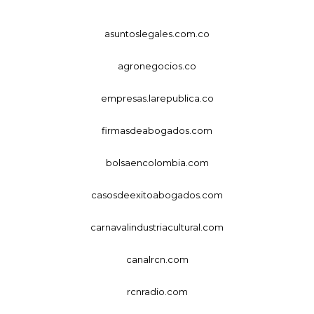
asuntoslegales.com.co
agronegocios.co
empresas.larepublica.co
firmasdeabogados.com
bolsaencolombia.com
casosdeexitoabogados.com
carnavalindustriacultural.com
canalrcn.com
rcnradio.com