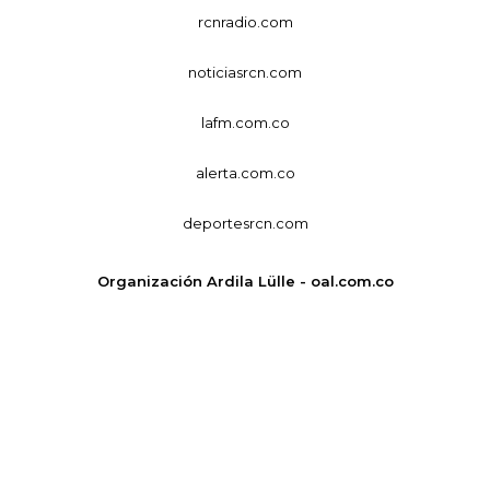
rcnradio.com
noticiasrcn.com
lafm.com.co
alerta.com.co
deportesrcn.com
Organización Ardila Lülle - oal.com.co