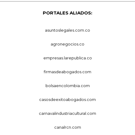
PORTALES ALIADOS:
asuntoslegales.com.co
agronegocios.co
empresas.larepublica.co
firmasdeabogados.com
bolsaencolombia.com
casosdeexitoabogados.com
carnavalindustriacultural.com
canalrcn.com