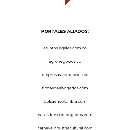
PORTALES ALIADOS:
asuntoslegales.com.co
agronegocios.co
empresas.larepublica.co
firmasdeabogados.com
bolsaencolombia.com
casosdeexitoabogados.com
carnavalindustriacultural.com