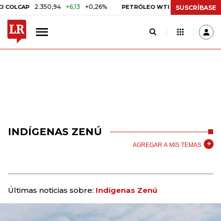
2.350,94
+6,13
+0,26%
US$ 78,01
US$ 2,92
OLCAP
PETRÓLEO WTI
SUSCRÍBASE
INDÍGENAS ZENÚ
AGREGAR A MIS TEMAS
Últimas noticias sobre:
Indígenas Zenú