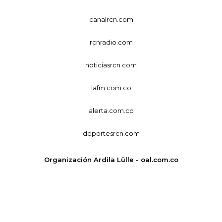
canalrcn.com
rcnradio.com
noticiasrcn.com
lafm.com.co
alerta.com.co
deportesrcn.com
Organización Ardila Lülle - oal.com.co