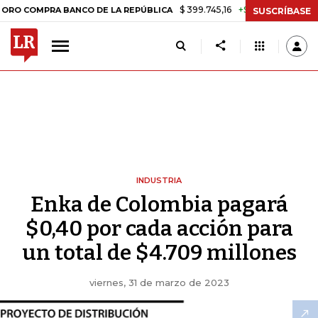
$ 399.745,16
+$ 2.295,71
+0,58%
PRA BANCO DE LA REPÚBLICA
TA
SUSCRÍBASE
INDUSTRIA
Enka de Colombia pagará
$0,40 por cada acción para
un total de $4.709 millones
viernes, 31 de marzo de 2023