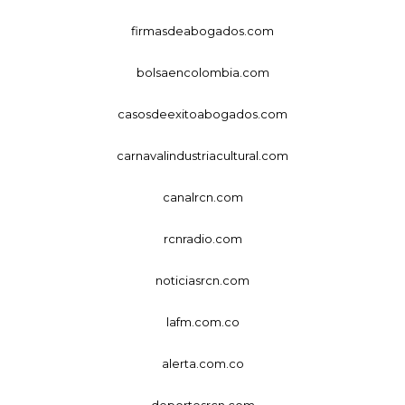
firmasdeabogados.com
bolsaencolombia.com
casosdeexitoabogados.com
carnavalindustriacultural.com
canalrcn.com
rcnradio.com
noticiasrcn.com
lafm.com.co
alerta.com.co
deportesrcn.com