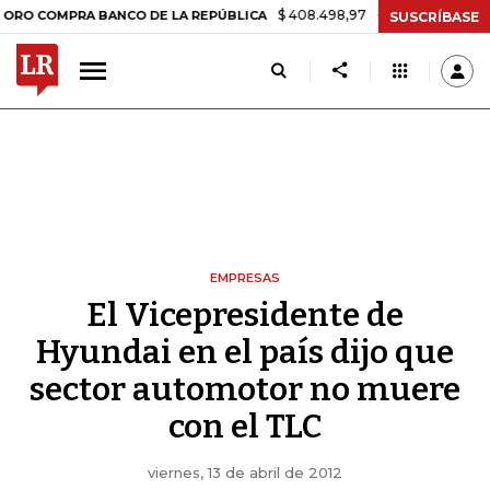
$ 408.498,97
+$ 8.753,81
+2,19%
RA BANCO DE LA REPÚBLICA
TAS
SUSCRÍBASE
EMPRESAS
El Vicepresidente de
Hyundai en el país dijo que
sector automotor no muere
con el TLC
viernes, 13 de abril de 2012