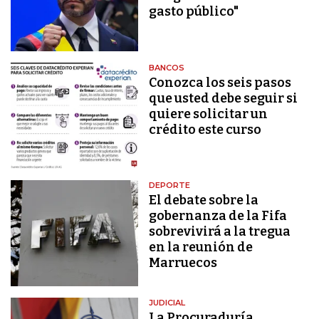
gasto público"
BANCOS
Conozca los seis pasos
que usted debe seguir si
quiere solicitar un
crédito este curso
DEPORTE
El debate sobre la
gobernanza de la Fifa
sobrevivirá a la tregua
en la reunión de
Marruecos
JUDICIAL
La Procuraduría