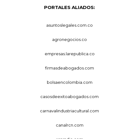
PORTALES ALIADOS:
asuntoslegales.com.co
agronegocios.co
empresas.larepublica.co
firmasdeabogados.com
bolsaencolombia.com
casosdeexitoabogados.com
carnavalindustriacultural.com
canalrcn.com