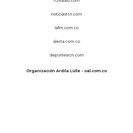
rcnradio.com
noticiasrcn.com
lafm.com.co
alerta.com.co
deportesrcn.com
Organización Ardila Lülle - oal.com.co