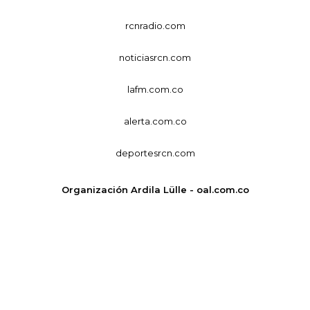
rcnradio.com
noticiasrcn.com
lafm.com.co
alerta.com.co
deportesrcn.com
Organización Ardila Lülle - oal.com.co