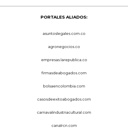
PORTALES ALIADOS:
asuntoslegales.com.co
agronegocios.co
empresas.larepublica.co
firmasdeabogados.com
bolsaencolombia.com
casosdeexitoabogados.com
carnavalindustriacultural.com
canalrcn.com