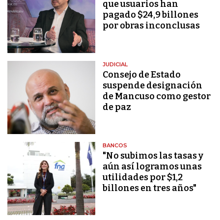
que usuarios han
pagado $24,9 billones
por obras inconclusas
JUDICIAL
Consejo de Estado
suspende designación
de Mancuso como gestor
de paz
BANCOS
"No subimos las tasas y
aún así logramos unas
utilidades por $1,2
billones en tres años"