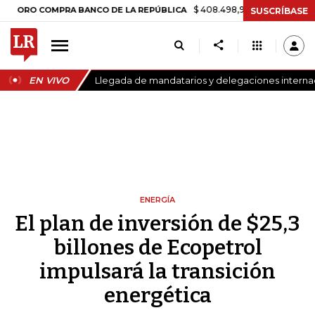
$ 408.498,97
+$ 8.753,81
+2,19%
COMPRA BANCO DE LA REPÚBLICA
SUSCRÍBASE
EN VIVO
Llegada de mandatarios y delegaciones internaci
ENERGÍA
El plan de inversión de $25,3
billones de Ecopetrol
impulsará la transición
energética