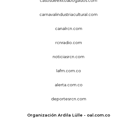
casosdeexitoabogados.com
carnavalindustriacultural.com
canalrcn.com
rcnradio.com
noticiasrcn.com
lafm.com.co
alerta.com.co
deportesrcn.com
Organización Ardila Lülle - oal.com.co