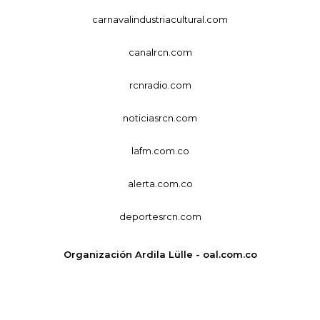
carnavalindustriacultural.com
canalrcn.com
rcnradio.com
noticiasrcn.com
lafm.com.co
alerta.com.co
deportesrcn.com
Organización Ardila Lülle - oal.com.co