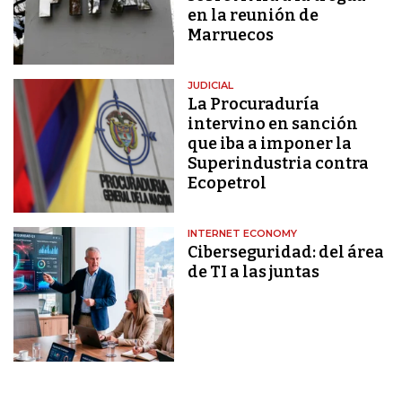
en la reunión de
Marruecos
JUDICIAL
La Procuraduría
intervino en sanción
que iba a imponer la
Superindustria contra
Ecopetrol
INTERNET ECONOMY
Ciberseguridad: del área
de TI a las juntas