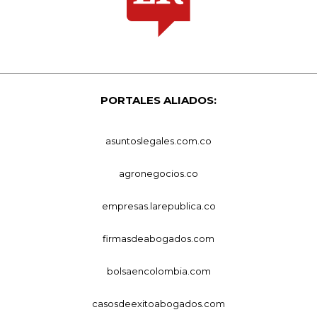
PORTALES ALIADOS:
asuntoslegales.com.co
agronegocios.co
empresas.larepublica.co
firmasdeabogados.com
bolsaencolombia.com
casosdeexitoabogados.com