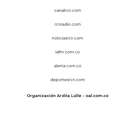
canalrcn.com
rcnradio.com
noticiasrcn.com
lafm.com.co
alerta.com.co
deportesrcn.com
Organización Ardila Lülle - oal.com.co