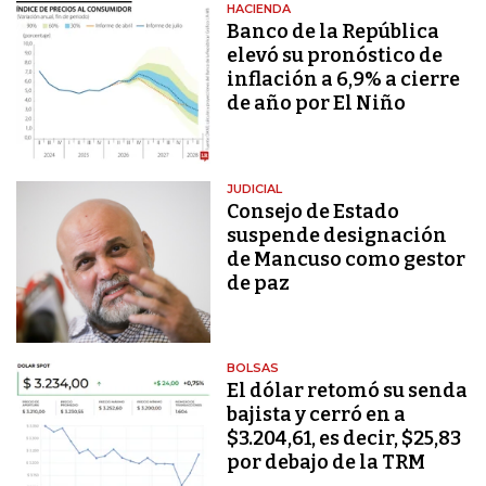
HACIENDA
Banco de la República
elevó su pronóstico de
inflación a 6,9% a cierre
de año por El Niño
JUDICIAL
Consejo de Estado
suspende designación
de Mancuso como gestor
de paz
BOLSAS
El dólar retomó su senda
bajista y cerró en a
$3.204,61, es decir, $25,83
por debajo de la TRM