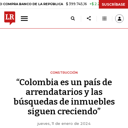
$ 399.745,16
+$ 2.295,71
+0,58%
BANCO DE LA REPÚBLICA
TASA D
SUSCRÍBASE
CONSTRUCCIÓN
“Colombia es un país de
arrendatarios y las
búsquedas de inmuebles
siguen creciendo”
jueves, 11 de enero de 2024