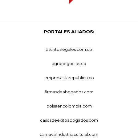
PORTALES ALIADOS:
asuntoslegales.com.co
agronegocios.co
empresas.larepublica.co
firmasdeabogados.com
bolsaencolombia.com
casosdeexitoabogados.com
carnavalindustriacultural.com