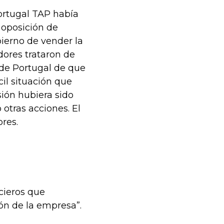
Portugal TAP había
a oposición de
bierno de vender la
dores trataron de
de Portugal de que
il situación que
sión hubiera sido
otras acciones. El
res.
ncieros que
ón de la empresa”.