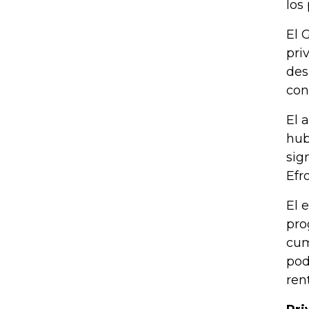
los
El 
pri
des
con
El 
hub
sig
Efr
El 
pro
cum
pod
ren