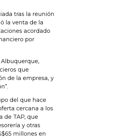
iada tras la reunión
ó la venta de la
zaciones acordado
inanciero por
a Albuquerque,
ncieros que
ón de la empresa, y
ón”.
upo del que hace
ferta cercana a los
a de TAP, que
sorería y otras
S$65 millones en