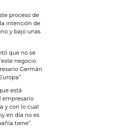
ste proceso de
la intención de
no y bajo unas
ntó que no se
“este negocio
presario Germán
Europa”.
que está
el empresario
 y con lo cual
oy en día no es
añía tiene”.