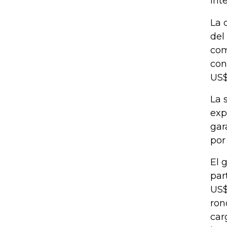
int
La 
del
com
con
US$
La 
exp
gar
por
El 
par
US$
ron
car