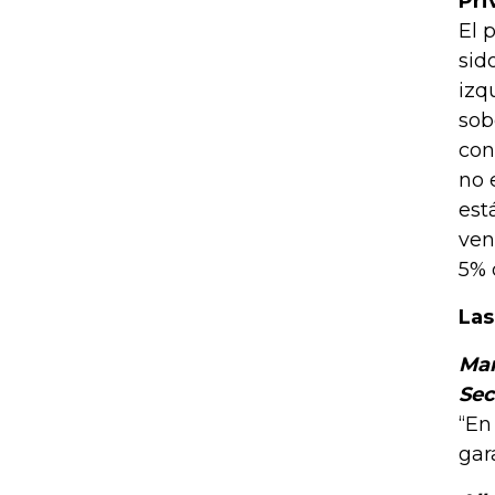
Pri
El 
sid
izq
sob
con
no 
est
ven
5% 
Las
Mar
Sec
“En
gar