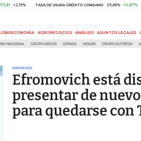
2,19%
29,66%
+0,87%
+3,02%
TASA DE USURA CRÉDITO CONSUMO
LOBOECONOMÍA
AGRONEGOCIOS
ANÁLISIS
ASUNTOS LEGALES
RNO NACIONAL
GRUPO ARGOS
ODINSA
HOGAR
GRUPO NUTRESA
A
EMPRESAS
Efromovich está di
presentar de nuevo
para quedarse con