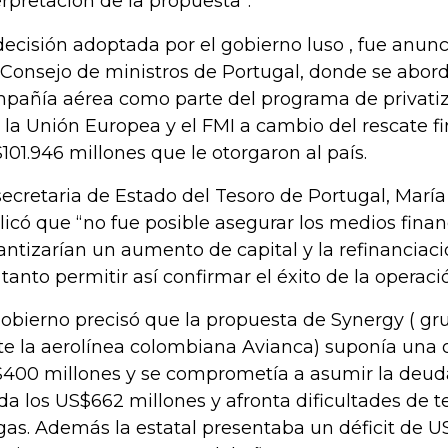
erpretación de la propuesta”.
decisión adoptada por el gobierno luso , fue anunc
 Consejo de ministros de Portugal, donde se abord
pañía aérea como parte del programa de privati
 la Unión Europea y el FMI a cambio del rescate f
101.946 millones que le otorgaron al país.
secretaria de Estado del Tesoro de Portugal, Marí
licó que “no fue posible asegurar los medios fina
antizarían un aumento de capital y la refinanciaci
 tanto permitir así confirmar el éxito de la operaci
gobierno precisó que la propuesta de Synergy ( gr
te la aerolínea colombiana Avianca) suponía una o
400 millones y se comprometía a asumir la deud
da los US$662 millones y afronta dificultades de te
gas. Además la estatal presentaba un déficit de U