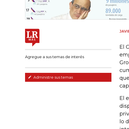
JAVI
El 
emp
Agregue a sus temas de interés
Gro
cum
que
Administre sus temas
cap
El 
dis
pri
lo 