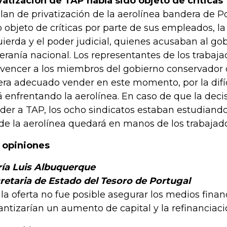
vatización de TAP había sido objeto de críticas
plan de privatización de la aerolínea bandera de 
o objeto de críticas por parte de sus empleados, l
uierda y el poder judicial, quienes acusaban al go
eranía nacional. Los representantes de los trabaja
vencer a los miembros del gobierno conservador 
era adecuado vender en este momento, por la difíc
á enfrentando la aerolínea. En caso de que la deci
der a TAP, los ocho sindicatos estaban estudiando 
de la aerolínea quedará en manos de los trabajado
 opiniones
ía Luis Albuquerque
retaria de Estado del Tesoro de Portugal
 la oferta no fue posible asegurar los medios fina
antizarían un aumento de capital y la refinanciaci