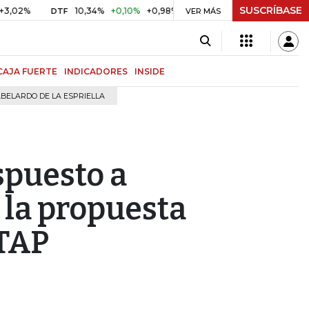
SUSCRÍBASE
10,34%
+0,10%
+0,98%
$ 416,91
+$ 0,05
+0,01%
DTF
UVR
VER MÁS
CAJA FUERTE
INDICADORES
INSIDE
BELARDO DE LA ESPRIELLA
spuesto a
 la propuesta
 TAP