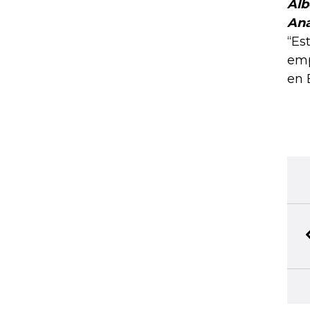
Alb
Ana
“Es
emp
en 