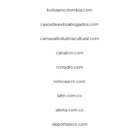
bolsaencolombia.com
casosdeexitoabogados.com
carnavalindustriacultural.com
canalrcn.com
rcnradio.com
noticiasrcn.com
lafm.com.co
alerta.com.co
deportesrcn.com