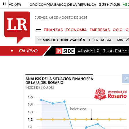
#InsideLR | Juan Esteb
EN VIVO
01%
$ 399.745,16
+$ 2.295,71
ORO COMPRA BANCO DE LA REPÚBLICA
JUEVES, 06 DE AGOSTO DE 2026
FINANZAS
ECONOMÍA
EMPRESAS
OCIO
G
TEMAS DE CONVERSACIÓN
LA CALERA
MINER
#InsideLR | Juan Esteb
EN VIVO