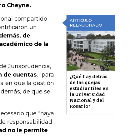
ro Cheyne.
cional compartido
ARTÍCULO
RELACIONADO
entificaron un
demás, de
 académico de la
 de Jurisprudencia,
ón de cuentas
, "para
¿Qué hay detrás
za en que la gestión
de las quejas
estudiantiles en
además, de que se
la Universidad
Nacional y del
Rosario?
necesario que "haya
 de responsabilidad
ad no le permite