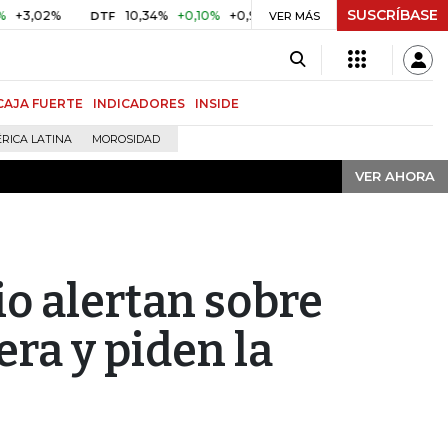
SUSCRÍBASE
VER AHORA
%
10,34%
+0,10%
+0,98%
$ 416,86
+$ 0,05
+0,01%
DTF
UVR
VER MÁS
CAJA FUERTE
INDICADORES
INSIDE
RICA LATINA
MOROSIDAD
VER AHORA
io alertan sobre
era y piden la