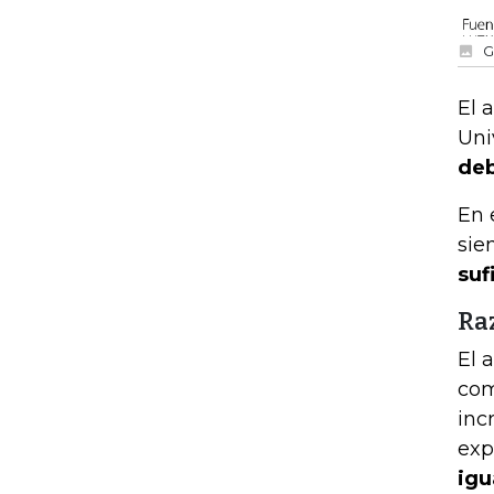
G
El 
Uni
deb
En 
si
suf
Ra
El 
com
inc
exp
igu