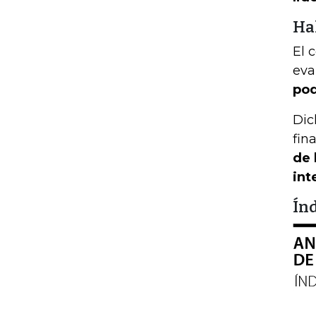
Hal
El 
eva
pod
Dic
fin
de 
int
Índ