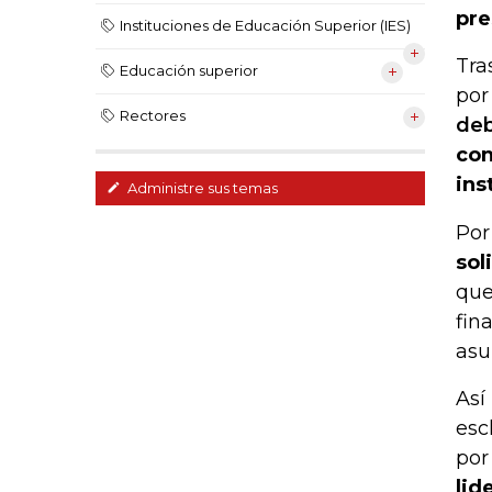
pre
Instituciones de Educación Superior (IES)
Tra
Educación superior
por
Rectores
deb
con
ins
Administre sus temas
Por
sol
que
fin
asu
Así
esc
por
lid