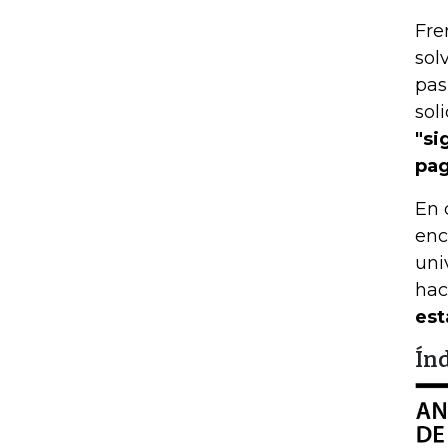
Fre
sol
pas
sol
"si
pag
En 
enc
uni
hac
est
Ín