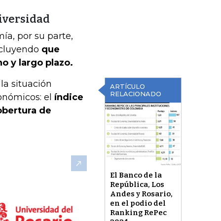
niversidad
a, por su parte,
oncluyendo
que
o y largo plazo.
la situación
ARTÍCULO
RELACIONADO
onómicos: el
índice
obertura de
El Banco de la
República, Los
Andes y Rosario,
en el podio del
Ranking RePec