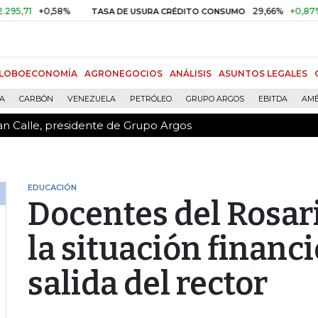
an Calle, presidente de Grupo Argos
+0,58%
29,66%
+0,87%
+3,02
TASA DE USURA CRÉDITO CONSUMO
LOBOECONOMÍA
AGRONEGOCIOS
ANÁLISIS
ASUNTOS LEGALES
ÍA
CARBÓN
VENEZUELA
PETRÓLEO
GRUPO ARGOS
EBITDA
AMÉ
an Calle, presidente de Grupo Argos
EDUCACIÓN
Docentes del Rosar
la situación financi
salida del rector