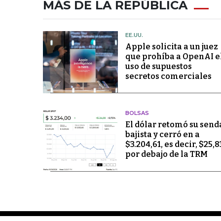
MÁS DE LA REPÚBLICA
EE.UU.
Apple solicita a un juez
que prohíba a OpenAI e
uso de supuestos
secretos comerciales
BOLSAS
El dólar retomó su send
bajista y cerró en a
$3.204,61, es decir, $25,8
por debajo de la TRM