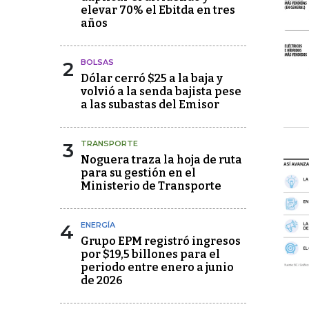
elevar 70% el Ebitda en tres
años
2
BOLSAS
Dólar cerró $25 a la baja y
volvió a la senda bajista pese
a las subastas del Emisor
3
TRANSPORTE
Noguera traza la hoja de ruta
para su gestión en el
Ministerio de Transporte
4
ENERGÍA
Grupo EPM registró ingresos
por $19,5 billones para el
periodo entre enero a junio
de 2026