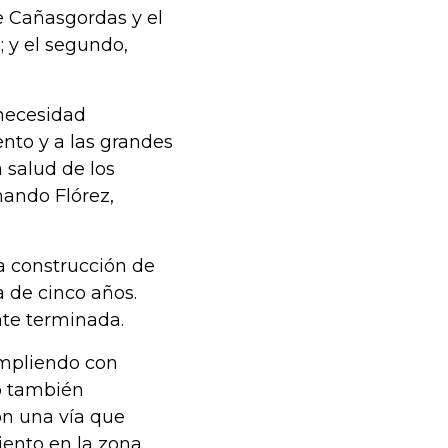
e Cañasgordas y el
; y el segundo,
 necesidad
ento y a las grandes
 salud de los
nando Flórez,
a construcción de
a de cinco años.
te terminada.
umpliendo con
o también
on una vía que
iento en la zona,