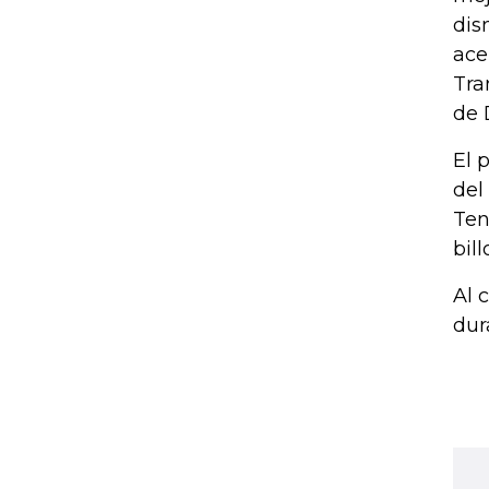
dis
ace
Tra
de 
El 
del
Ten
bill
Al 
dur