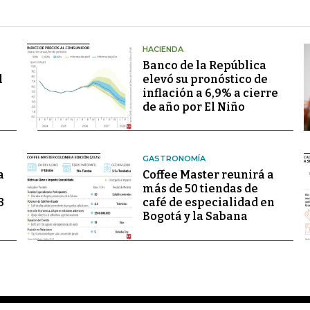
HACIENDA
Banco de la República
l
elevó su pronóstico de
inflación a 6,9% a cierre
de año por El Niño
GASTRONOMÍA
a
Coffee Master reunirá a
más de 50 tiendas de
3
café de especialidad en
Bogotá y la Sabana