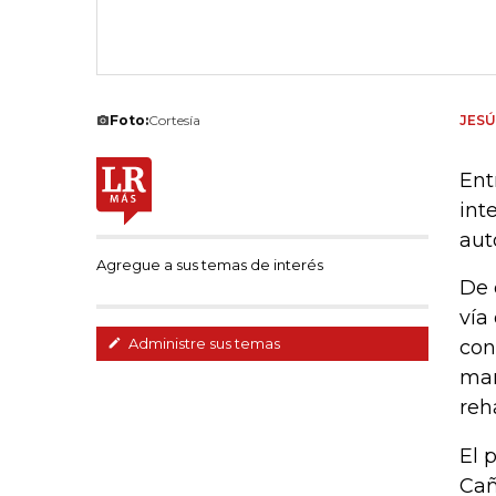
Foto:
Cortesía
JES
Ent
int
aut
Agregue a sus temas de interés
De 
vía
Administre sus temas
con
man
reh
El 
Cañ