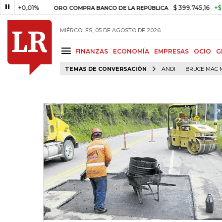
0,01%
$ 399.745,16
+$ 2.295,7
ORO COMPRA BANCO DE LA REPÚBLICA
MIÉRCOLES, 05 DE AGOSTO DE 2026
FINANZAS
ECONOMÍA
EMPRESAS
OCIO
G
TEMAS DE CONVERSACIÓN
ANDI
BRUCE MAC 