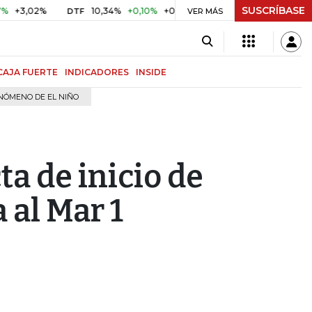
SUSCRÍBASE
02%
10,34%
+0,10%
+0,98%
$ 416,81
+$ 0,05
+0,01%
DTF
UVR
VER MÁS
CAJA FUERTE
INDICADORES
INSIDE
NÓMENO DE EL NIÑO
ta de inicio de
 al Mar 1