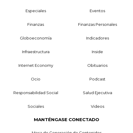
Especiales
Eventos
Finanzas
Finanzas Personales
Globoeconomía
Indicadores
Infraestructura
Inside
Internet Economy
Obituarios
Ocio
Podcast
Responsabilidad Social
Salud Ejecutiva
Sociales
Videos
MANTÉNGASE CONECTADO
Mesa de Generación de Contenidos