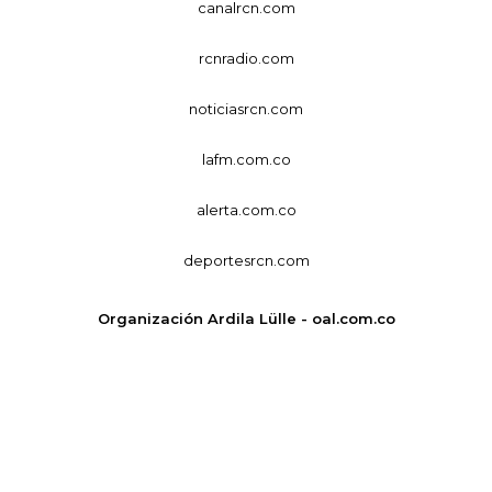
canalrcn.com
rcnradio.com
noticiasrcn.com
lafm.com.co
alerta.com.co
deportesrcn.com
Organización Ardila Lülle - oal.com.co