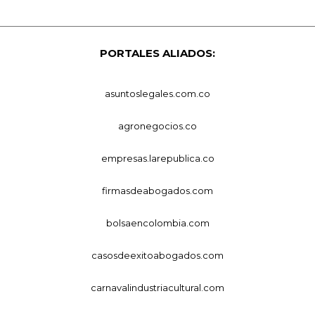
PORTALES ALIADOS:
asuntoslegales.com.co
agronegocios.co
empresas.larepublica.co
firmasdeabogados.com
bolsaencolombia.com
casosdeexitoabogados.com
carnavalindustriacultural.com