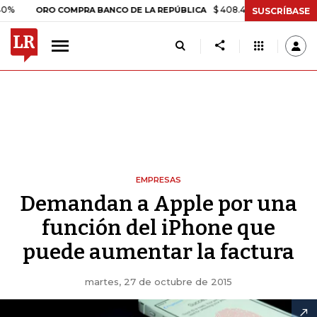
$ 408.498,97
+$ 8.753,81
+2,
ORO COMPRA BANCO DE LA REPÚBLICA
SUSCRÍBASE
EMPRESAS
Demandan a Apple por una
función del iPhone que
puede aumentar la factura
martes, 27 de octubre de 2015