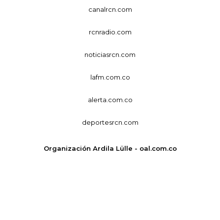
canalrcn.com
rcnradio.com
noticiasrcn.com
lafm.com.co
alerta.com.co
deportesrcn.com
Organización Ardila Lülle - oal.com.co