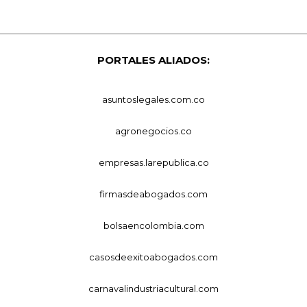
PORTALES ALIADOS:
asuntoslegales.com.co
agronegocios.co
empresas.larepublica.co
firmasdeabogados.com
bolsaencolombia.com
casosdeexitoabogados.com
carnavalindustriacultural.com