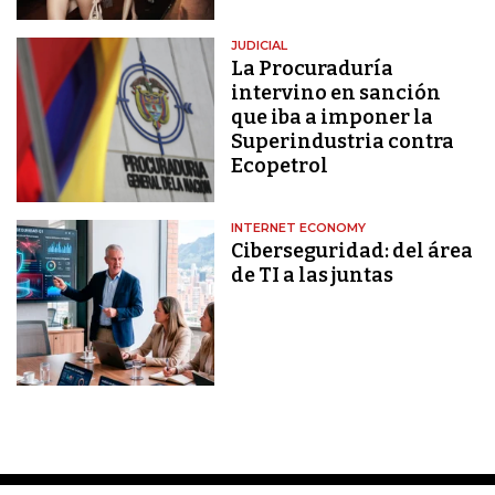
JUDICIAL
La Procuraduría
intervino en sanción
que iba a imponer la
Superindustria contra
Ecopetrol
INTERNET ECONOMY
Ciberseguridad: del área
de TI a las juntas