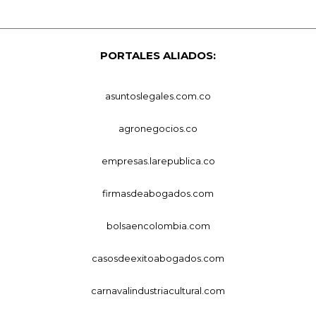
PORTALES ALIADOS:
asuntoslegales.com.co
agronegocios.co
empresas.larepublica.co
firmasdeabogados.com
bolsaencolombia.com
casosdeexitoabogados.com
carnavalindustriacultural.com