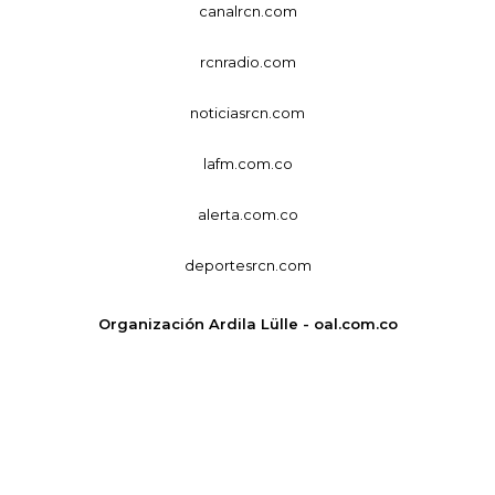
canalrcn.com
rcnradio.com
noticiasrcn.com
lafm.com.co
alerta.com.co
deportesrcn.com
Organización Ardila Lülle - oal.com.co