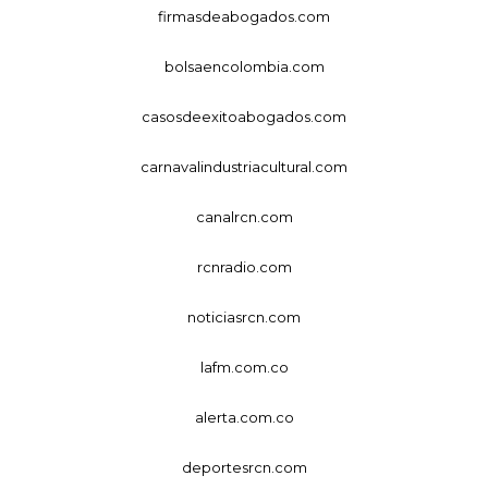
firmasdeabogados.com
bolsaencolombia.com
casosdeexitoabogados.com
carnavalindustriacultural.com
canalrcn.com
rcnradio.com
noticiasrcn.com
lafm.com.co
alerta.com.co
deportesrcn.com