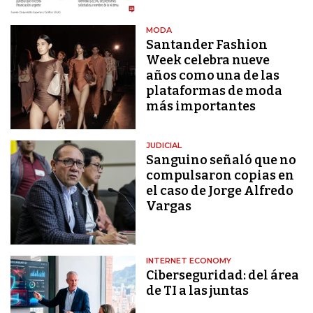
MODA
Santander Fashion
Week celebra nueve
años como una de las
plataformas de moda
más importantes
JUDICIAL
Sanguino señaló que no
compulsaron copias en
el caso de Jorge Alfredo
Vargas
INTERNET ECONOMY
Ciberseguridad: del área
de TI a las juntas