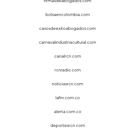
firmasdeabogados.com
bolsaencolombia.com
casosdeexitoabogados.com
carnavalindustriacultural.com
canalrcn.com
rcnradio.com
noticiasrcn.com
lafm.com.co
alerta.com.co
deportesrcn.com