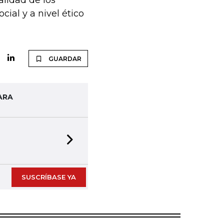
alidad de los
ial y a nivel ético
GUARDAR
ARA
Next slide
SUSCRÍBASE YA