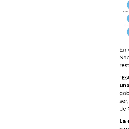
En 
Nac
res
"
Es
una
gob
ser
de 
La 