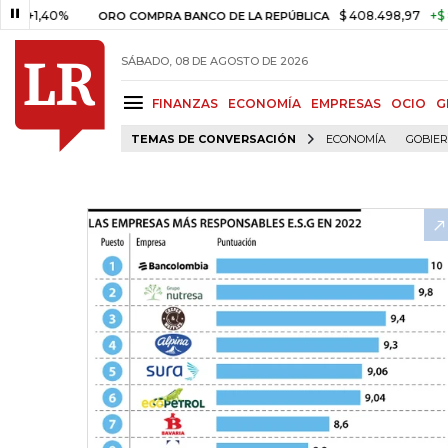
40%
$ 408.498,97
+$ 8.753,81
ORO COMPRA BANCO DE LA REPÚBLICA
SÁBADO, 08 DE AGOSTO DE 2026
FINANZAS
ECONOMÍA
EMPRESAS
OCIO
G
TEMAS DE CONVERSACIÓN
ECONOMÍA
GOBIE