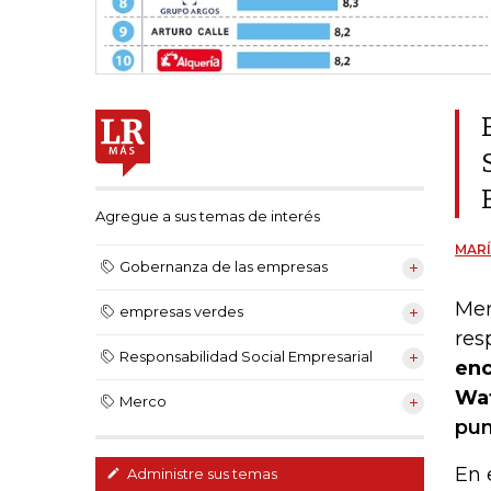
Agregue a sus temas de interés
MARÍ
Gobernanza de las empresas
Mer
empresas verdes
res
Responsabilidad Social Empresarial
enc
Waf
Merco
pun
En 
Administre sus temas