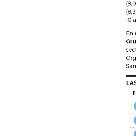
(9,
(8,
10 
En 
Gru
sec
Org
Sar