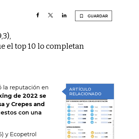
GUARDAR
,3),
ue el top 10 lo completan
ó la reputación en
ARTÍCULO
RELACIONADO
nking de 2022 se
sa y Crepes and
uestos con una
6) y Ecopetrol