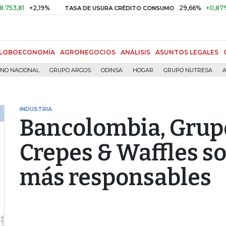
+2,19%
29,66%
+0,87%
+3,02
TASA DE USURA CRÉDITO CONSUMO
LOBOECONOMÍA
AGRONEGOCIOS
ANÁLISIS
ASUNTOS LEGALES
RNO NACIONAL
GRUPO ARGOS
ODINSA
HOGAR
GRUPO NUTRESA
A
INDUSTRIA
Bancolombia, Grup
Crepes & Waffles s
más responsables