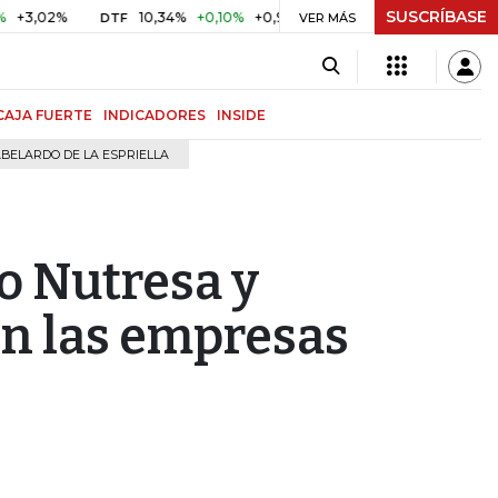
SUSCRÍBASE
%
10,34%
+0,10%
+0,98%
$ 416,96
+$ 0,05
+0,01%
DTF
UVR
VER MÁS
CAJA FUERTE
INDICADORES
INSIDE
BELARDO DE LA ESPRIELLA
o Nutresa y
on las empresas