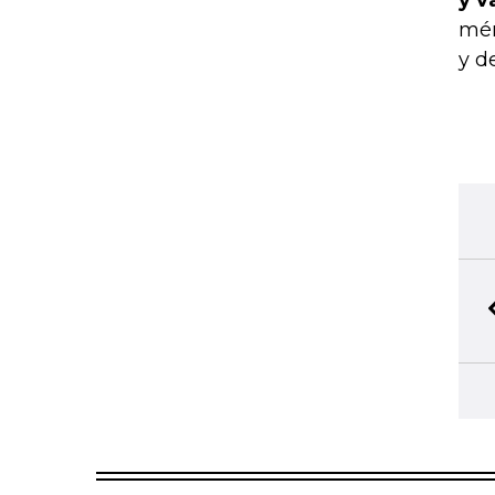
y v
mér
y d