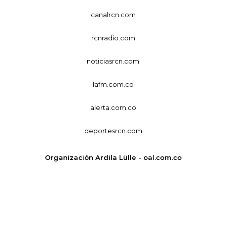
canalrcn.com
rcnradio.com
noticiasrcn.com
lafm.com.co
alerta.com.co
deportesrcn.com
Organización Ardila Lülle - oal.com.co