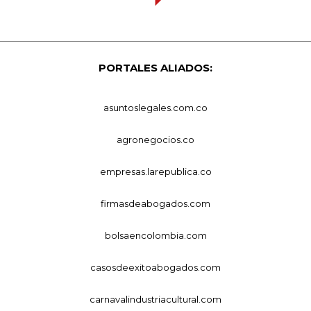
PORTALES ALIADOS:
asuntoslegales.com.co
agronegocios.co
empresas.larepublica.co
firmasdeabogados.com
bolsaencolombia.com
casosdeexitoabogados.com
carnavalindustriacultural.com