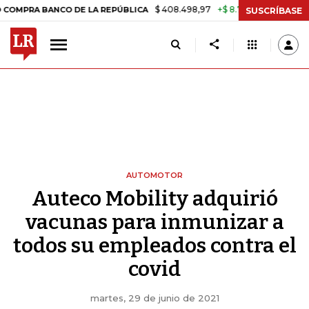
$ 408.498,97
+$ 8.753,81
+2,19%
 BANCO DE LA REPÚBLICA
TASA
SUSCRÍBASE
AUTOMOTOR
Auteco Mobility adquirió
vacunas para inmunizar a
todos su empleados contra el
covid
martes, 29 de junio de 2021