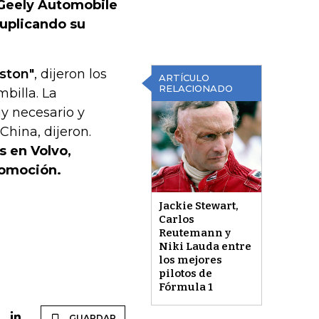
Geely Automobile
duplicando su
ston"
, dijeron los
ARTÍCULO
RELACIONADO
billa. La
uy necesario y
China, dijeron.
s en Volvo,
tomoción.
Jackie Stewart,
Carlos
Reutemann y
Niki Lauda entre
los mejores
pilotos de
Fórmula 1
GUARDAR