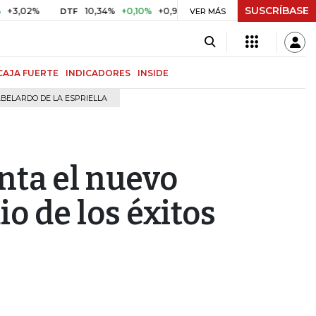
SUSCRÍBASE
%
10,34%
+0,10%
+0,98%
$ 416,96
+$ 0,05
+0,01%
DTF
UVR
VER MÁS
CAJA FUERTE
INDICADORES
INSIDE
BELARDO DE LA ESPRIELLA
nta el nuevo
o de los éxitos