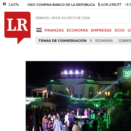
0%
$ 408.498,97
+$ 8.753,81
ORO COMPRA BANCO DE LA REPÚBLICA
SÁBADO, 08 DE AGOSTO DE 2026
FINANZAS
ECONOMÍA
EMPRESAS
OCIO
G
TEMAS DE CONVERSACIÓN
ECONOMÍA
GOBIE