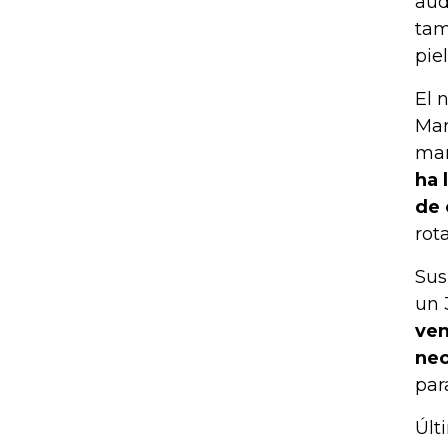
aud
tam
pie
El 
Mar
mar
ha 
de 
rot
Sus
un 
ven
nec
par
Últ