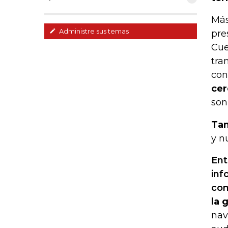
Más
Administre sus temas
pre
Cue
tra
con
cer
son
Tam
y n
Ent
inf
com
la 
nav