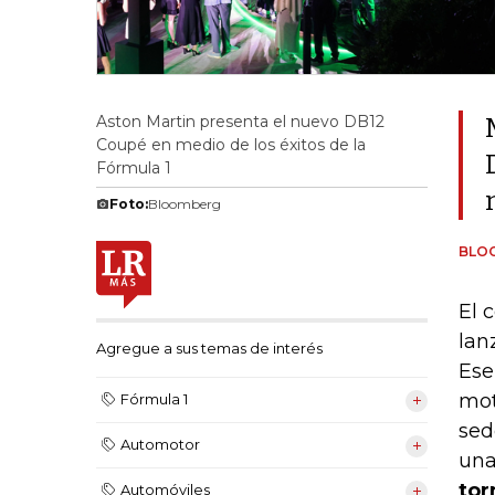
Aston Martin presenta el nuevo DB12
Coupé en medio de los éxitos de la
Fórmula 1
Foto:
Bloomberg
BLO
El 
lan
Agregue a sus temas de interés
Ese
mot
Fórmula 1
sed
Automotor
una
tor
Automóviles