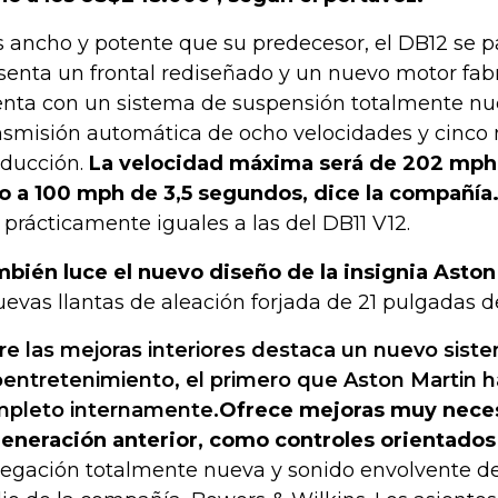
 ancho y potente que su predecesor, el DB12 se pa
senta un frontal rediseñado y un nuevo motor fab
nta con un sistema de suspensión totalmente nu
nsmisión automática de ocho velocidades y cinco
ducción.
La velocidad máxima será de 202 mph,
o a 100 mph de 3,5 segundos, dice la compañía
 prácticamente iguales a las del DB11 V12.
bién luce el nuevo diseño de la insignia Aston
uevas llantas de aleación forjada de 21 pulgadas de
re las mejoras interiores destaca un nuevo sist
oentretenimiento, el primero que Aston Martin h
pleto internamente.
Ofrece mejoras muy neces
generación anterior, como controles orientados
egación totalmente nueva y sonido envolvente de