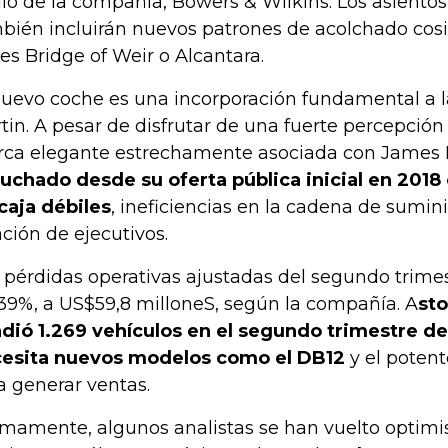
io de la compañía, Bowers & Wilkins. Los asientos
bién incluirán nuevos patrones de acolchado cos
les Bridge of Weir o Alcantara.
nuevo coche es una incorporación fundamental a l
tin. A pesar de disfrutar de una fuerte percepció
ca elegante estrechamente asociada con James
luchado desde su oferta pública inicial en 2018 
caja débiles
, ineficiencias en la cadena de sumini
ación de ejecutivos.
 pérdidas operativas ajustadas del segundo trime
39%, a US$59,8 milloneS, según la compañía. A
sto
dió 1.269 vehículos en el segundo trimestre de
esita nuevos modelos como el DB12
y el poten
a generar ventas.
imamente, algunos analistas se han vuelto optimi