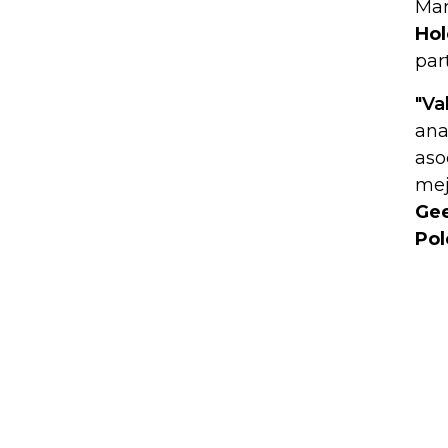
Mart
Hol
par
"Va
ana
aso
mej
Gee
Pol