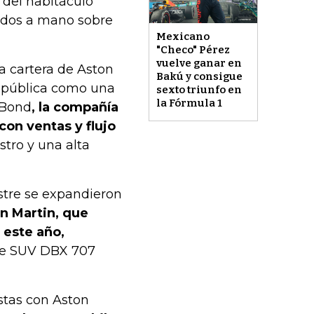
 del habitáculo
idos a mano sobre
Mexicano
"Checo" Pérez
vuelve ganar en
a cartera de Aston
Bakú y consigue
n pública como una
sexto triunfo en
la Fórmula 1
 Bond
, la compañía
con ventas y flujo
stro y una alta
stre se expandieron
n Martin, que
 este año,
te SUV DBX 707
stas con Aston