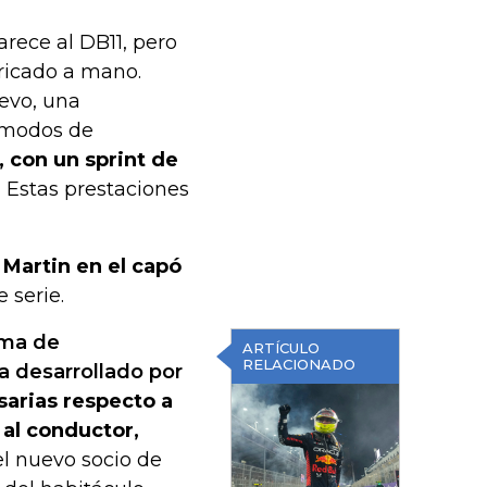
rece al DB11, pero
ricado a mano.
evo, una
 modos de
 con un sprint de
.
Estas prestaciones
 Martin en el capó
 serie.
ema de
ARTÍCULO
RELACIONADO
a desarrollado por
arias respecto a
 al conductor,
l nuevo socio de