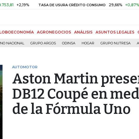
+2,19%
29,66%
+0,87%
+3,02
TASA DE USURA CRÉDITO CONSUMO
LOBOECONOMÍA
AGRONEGOCIOS
ANÁLISIS
ASUNTOS LEGALES
RNO NACIONAL
GRUPO ARGOS
ODINSA
HOGAR
GRUPO NUTRESA
A
AUTOMOTOR
Aston Martin prese
DB12 Coupé en medi
de la Fórmula Uno