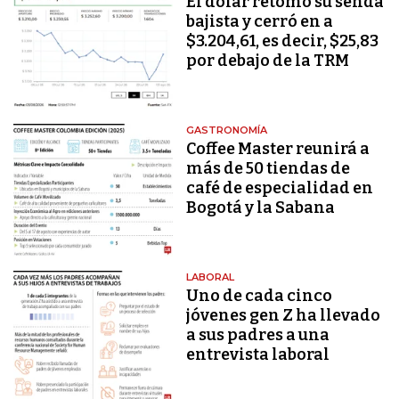
El dólar retomó su senda
bajista y cerró en a
$3.204,61, es decir, $25,83
por debajo de la TRM
GASTRONOMÍA
Coffee Master reunirá a
más de 50 tiendas de
café de especialidad en
Bogotá y la Sabana
LABORAL
Uno de cada cinco
jóvenes gen Z ha llevado
a sus padres a una
entrevista laboral