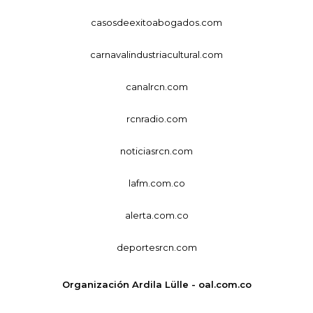
casosdeexitoabogados.com
carnavalindustriacultural.com
canalrcn.com
rcnradio.com
noticiasrcn.com
lafm.com.co
alerta.com.co
deportesrcn.com
Organización Ardila Lülle - oal.com.co