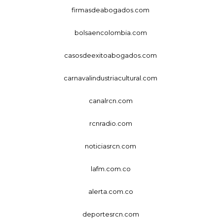
firmasdeabogados.com
bolsaencolombia.com
casosdeexitoabogados.com
carnavalindustriacultural.com
canalrcn.com
rcnradio.com
noticiasrcn.com
lafm.com.co
alerta.com.co
deportesrcn.com