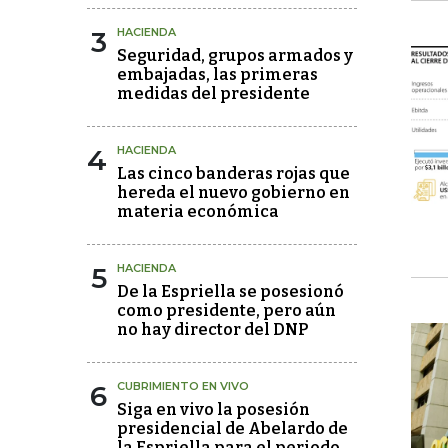
3
HACIENDA
Seguridad, grupos armados y
embajadas, las primeras
medidas del presidente
4
HACIENDA
Las cinco banderas rojas que
hereda el nuevo gobierno en
materia económica
5
HACIENDA
De la Espriella se posesionó
como presidente, pero aún
no hay director del DNP
6
CUBRIMIENTO EN VIVO
Siga en vivo la posesión
presidencial de Abelardo de
la Espriella para el periodo