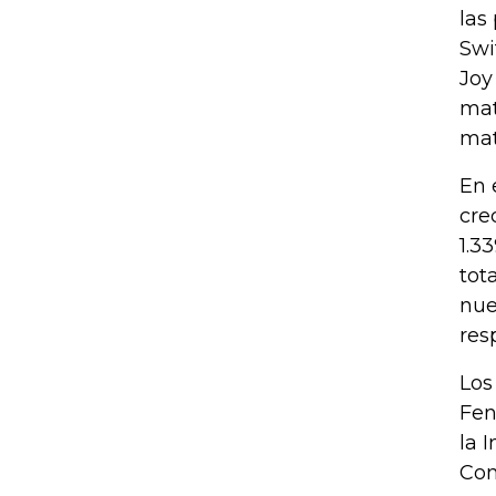
las
Swi
Joy
mat
mat
En 
cre
1.3
tot
nue
res
Los
Fen
la 
Com