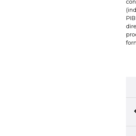
con
(in
PIB
dir
pro
for