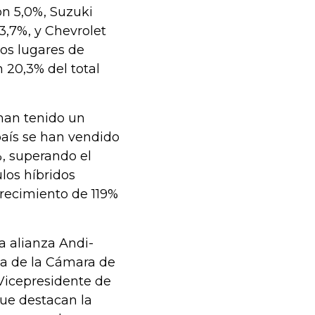
on 5,0%, Suzuki
3,7%, y Chevrolet
os lugares de
n 20,3% del total
 han tenido un
 país se han vendido
%, superando el
ulos híbridos
crecimiento de 119%
a alianza Andi-
va de la Cámara de
 Vicepresidente de
que destacan la