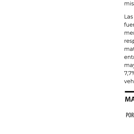
mis
Las
fue
mer
res
mat
ent
may
7,7
veh