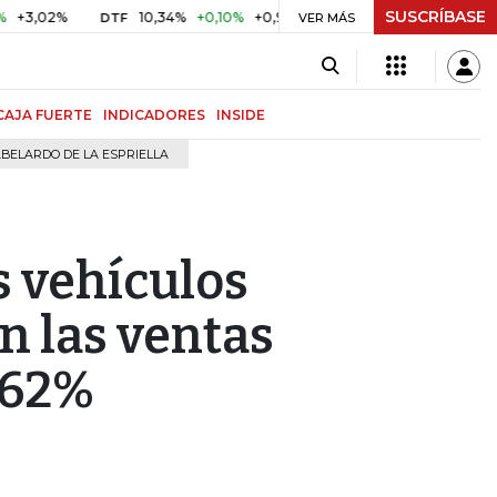
SUSCRÍBASE
2%
10,34%
+0,10%
+0,98%
$ 416,91
+$ 0,05
+0,01%
DTF
UVR
VER MÁS
CAJA FUERTE
INDICADORES
INSIDE
BELARDO DE LA ESPRIELLA
os vehículos
n las ventas
262%