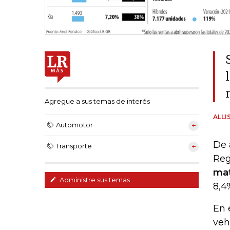
Agregue a sus temas de interés
ALLI
Automotor
De 
Transporte
Reg
mat
Administre sus temas
8,4
En 
veh