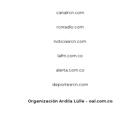
canalrcn.com
rcnradio.com
noticiasrcn.com
lafm.com.co
alerta.com.co
deportesrcn.com
Organización Ardila Lülle - oal.com.co