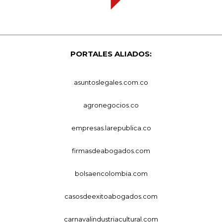
PORTALES ALIADOS:
asuntoslegales.com.co
agronegocios.co
empresas.larepublica.co
firmasdeabogados.com
bolsaencolombia.com
casosdeexitoabogados.com
carnavalindustriacultural.com