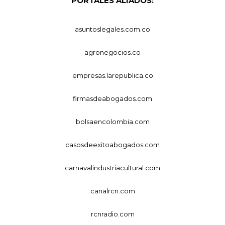
PORTALES ALIADOS:
asuntoslegales.com.co
agronegocios.co
empresas.larepublica.co
firmasdeabogados.com
bolsaencolombia.com
casosdeexitoabogados.com
carnavalindustriacultural.com
canalrcn.com
rcnradio.com