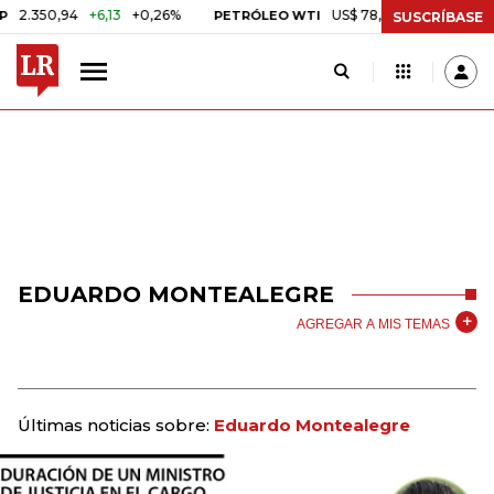
.350,94
+6,13
+0,26%
US$ 78,01
US$ 2,92
+3,89%
PETRÓLEO WTI
SUSCRÍBASE
EDUARDO MONTEALEGRE
AGREGAR A MIS TEMAS
Últimas noticias sobre:
Eduardo Montealegre