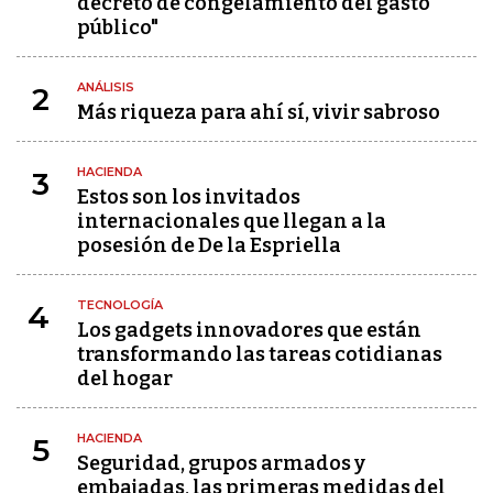
decreto de congelamiento del gasto
público"
ANÁLISIS
2
Más riqueza para ahí sí, vivir sabroso
HACIENDA
3
Estos son los invitados
internacionales que llegan a la
posesión de De la Espriella
TECNOLOGÍA
4
Los gadgets innovadores que están
transformando las tareas cotidianas
del hogar
HACIENDA
5
Seguridad, grupos armados y
embajadas, las primeras medidas del