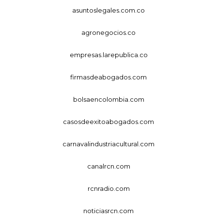
asuntoslegales.com.co
agronegocios.co
empresas.larepublica.co
firmasdeabogados.com
bolsaencolombia.com
casosdeexitoabogados.com
carnavalindustriacultural.com
canalrcn.com
rcnradio.com
noticiasrcn.com