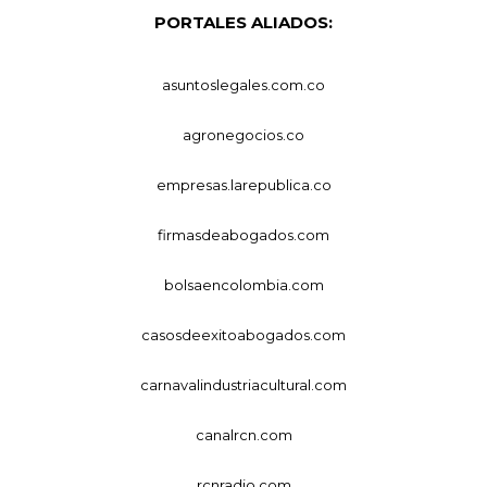
PORTALES ALIADOS:
asuntoslegales.com.co
agronegocios.co
empresas.larepublica.co
firmasdeabogados.com
bolsaencolombia.com
casosdeexitoabogados.com
carnavalindustriacultural.com
canalrcn.com
rcnradio.com