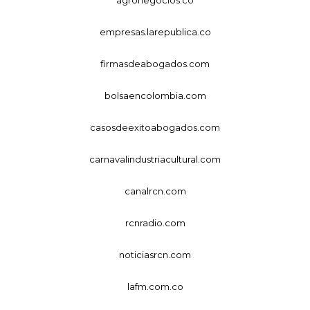
empresas.larepublica.co
firmasdeabogados.com
bolsaencolombia.com
casosdeexitoabogados.com
carnavalindustriacultural.com
canalrcn.com
rcnradio.com
noticiasrcn.com
lafm.com.co