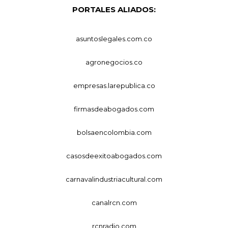
PORTALES ALIADOS:
asuntoslegales.com.co
agronegocios.co
empresas.larepublica.co
firmasdeabogados.com
bolsaencolombia.com
casosdeexitoabogados.com
carnavalindustriacultural.com
canalrcn.com
rcnradio.com