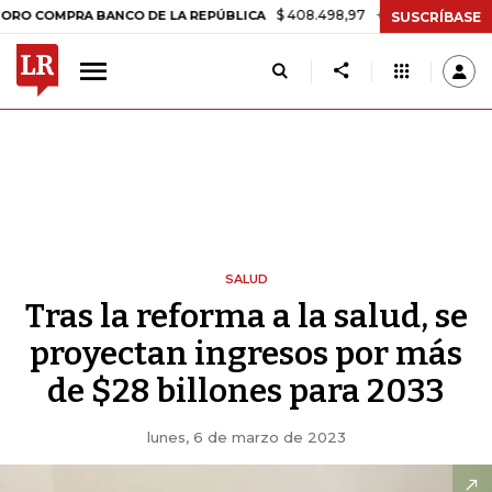
$ 408.498,97
+$ 8.753,81
+2,19%
PRA BANCO DE LA REPÚBLICA
T
SUSCRÍBASE
SALUD
Tras la reforma a la salud, se
proyectan ingresos por más
de $28 billones para 2033
lunes, 6 de marzo de 2023