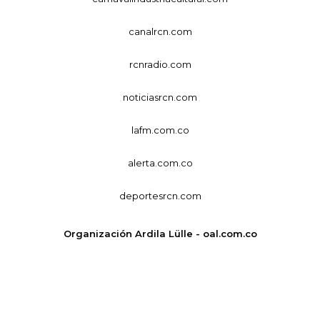
canalrcn.com
rcnradio.com
noticiasrcn.com
lafm.com.co
alerta.com.co
deportesrcn.com
Organización Ardila Lülle - oal.com.co