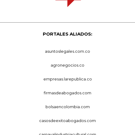
PORTALES ALIADOS:
asuntoslegales.com.co
agronegocios.co
empresas.larepublica.co
firmasdeabogados.com
bolsaencolombia.com
casosdeexitoabogados.com
carnavalindustriacultural.com