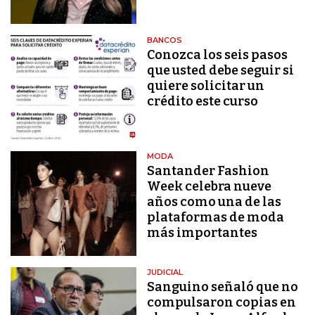
BANCOS
Conozca los seis pasos
que usted debe seguir si
quiere solicitar un
crédito este curso
MODA
Santander Fashion
Week celebra nueve
años como una de las
plataformas de moda
más importantes
JUDICIAL
Sanguino señaló que no
compulsaron copias en