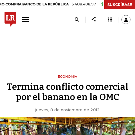
$ 408.498,97
+$ 8.753,81
+2,19%
RA BANCO DE LA REPÚBLICA
TA
SUSCRÍBASE
ECONOMÍA
Termina conflicto comercial
por el banano en la OMC
jueves, 8 de noviembre de 2012