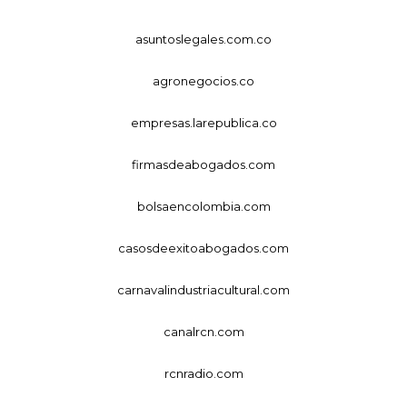
asuntoslegales.com.co
agronegocios.co
empresas.larepublica.co
firmasdeabogados.com
bolsaencolombia.com
casosdeexitoabogados.com
carnavalindustriacultural.com
canalrcn.com
rcnradio.com