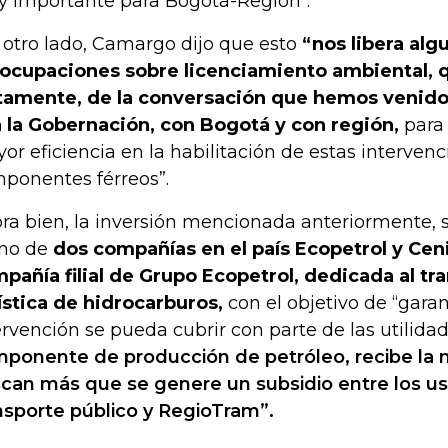
 importante para Bogotá-Región".
 otro lado, Camargo dijo que esto
“nos libera alg
ocupaciones sobre licenciamiento ambiental, q
tamente, de la conversación que hemos venid
 la Gobernación, con Bogotá y con región,
para 
or eficiencia en la habilitación de estas intervenc
ponentes férreos”.
ra bien, la inversión mencionada anteriormente, se
no de
dos compañías en el país Ecopetrol y Ceni
pañía filial de Grupo Ecopetrol, dedicada al tra
ística de hidrocarburos,
con el objetivo de “garan
ervención se pueda cubrir con parte de las utilida
ponente de producción de petróleo, recibe la 
can más que se genere un subsidio entre los us
nsporte público y RegioTram”.