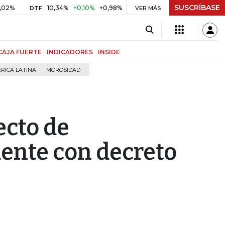
SUSCRÍBASE
10,34%
+0,10%
+0,98%
$ 416,86
+$ 0,05
+0,01%
DTF
UVR
VER MÁS
B
CAJA FUERTE
INDICADORES
INSIDE
RICA LATINA
MOROSIDAD
ecto de
ente con decreto