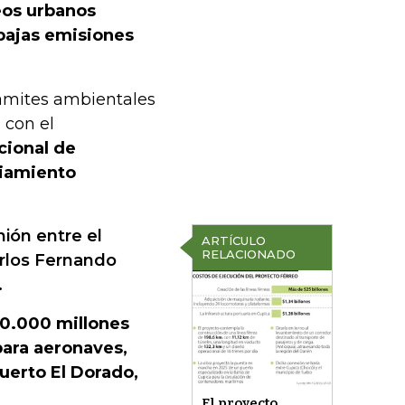
eos urbanos
bajas emisiones
rámites ambientales
 con el
cional de
ciamiento
ión entre el
ARTÍCULO
RELACIONADO
arlos Fernando
.
10.000 millones
para aeronaves,
uerto El Dorado,
El proyecto