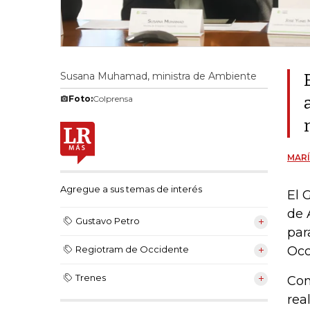
Susana Muhamad, ministra de Ambiente
Foto:
Colprensa
MAR
Agregue a sus temas de interés
El 
de 
Gustavo Petro
par
Occ
Regiotram de Occidente
Trenes
Con
rea