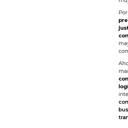
muy
Por
pre
jus
con
may
com
Aho
ma
com
log
int
com
bus
tra