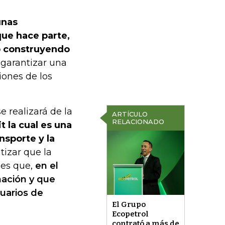
unas
ue hace parte,
o construyendo
garantizar una
iones de los
 realizará de la
ARTÍCULO
RELACIONADO
t la cual es una
nsporte y la
tizar que la
des que,
en el
nación y que
uarios de
El Grupo
Ecopetrol
contrató a más de