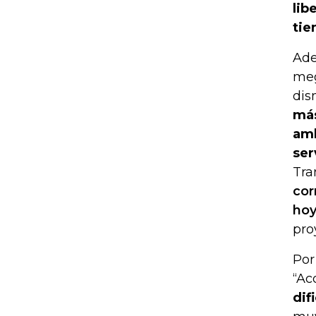
lib
tie
Ade
meg
dis
más
amb
ser
Tra
cor
hoy
pro
Por
“Ac
dif