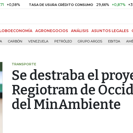
8%
29,66%
+0,87%
+3,02%
TASA DE USURA CRÉDITO CONSUMO
LOBOECONOMÍA
AGRONEGOCIOS
ANÁLISIS
ASUNTOS LEGALES
ÍA
CARBÓN
VENEZUELA
PETRÓLEO
GRUPO ARGOS
EBITDA
AMÉ
TRANSPORTE
Se destraba el proy
Regiotram de Occid
del MinAmbiente