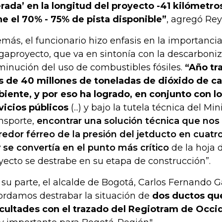
erada’ en la longitud del proyecto -41 kilómetros
ne el 70% - 75% de pista disponible”
, agregó Rey
más, el funcionario hizo enfasis en la importancia
aproyecto, que va en sintonía con la descarboniz
minución del uso de combustibles fósiles.
“Año tr
 de 40 millones de toneladas de dióxido de c
iente, y por eso ha logrado, en conjunto con l
vicios públicos
(...) y bajo la tutela técnica del Min
nsporte,
encontrar una solución técnica que nos p
redor férreo de la presión del jetducto en cuatr
 se convertía en el punto más crítico
de la hoja 
yecto se destrabe en su etapa de construcción”.
 su parte, el alcalde de Bogotá, Carlos Fernando Ga
ordamos destrabar la situación de
dos ductos qu
icultades con el trazado del Regiotram de Occi