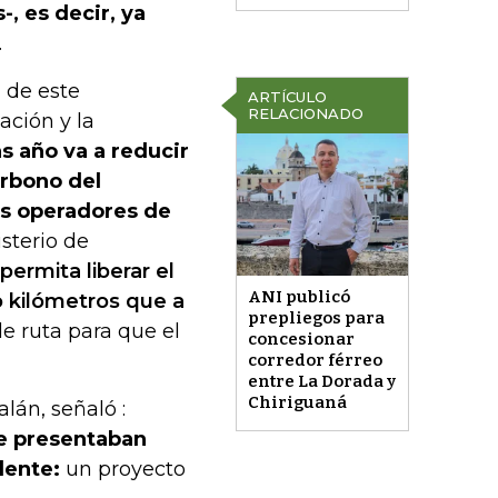
-, es decir, ya
.
 de este
ARTÍCULO
RELACIONADO
ación y la
as año va a reducir
arbono del
os operadores de
isterio de
ermita liberar el
ANI publicó
o kilómetros que a
prepliegos para
de ruta para que el
concesionar
corredor férreo
entre La Dorada y
Chiriguaná
lán, señaló :
e presentaban
dente:
un proyecto