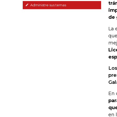
trá
Administre sus temas
imp
de 
La 
que
mej
Lic
esp
Los
pre
Gal
En 
par
que
en 