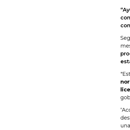
“Ay
con
com
Seg
mes
pro
est
"Es
nor
lic
gob
“Ac
des
una