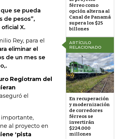
férreo como
 que se pueda
opción alterna al
Canal de Panamá
s de pesos”,
supera los $25
ficial X.
billones
lio Rey, para el
ARTÍCULO
RELACIONADO
ra eliminar el
nos de un mes se
o,.
turo Regiotram del
uieran
 aseguró el
En recuperación
y modernización
de corredores
férreos se
 importante,
invertirán
ne al proyecto en
$224.000
iene ‘pista
millones