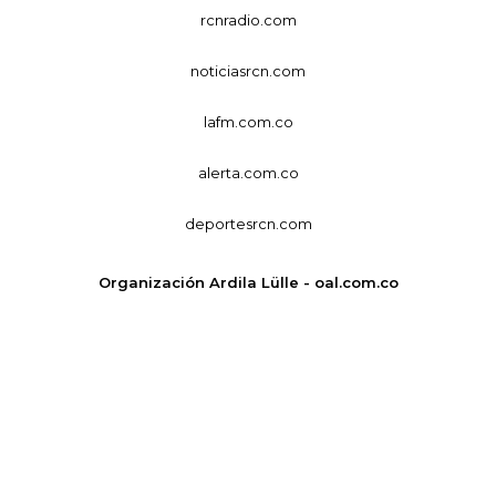
rcnradio.com
noticiasrcn.com
lafm.com.co
alerta.com.co
deportesrcn.com
Organización Ardila Lülle - oal.com.co