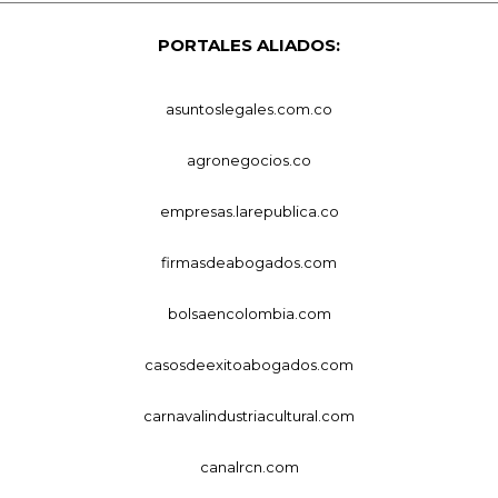
PORTALES ALIADOS:
asuntoslegales.com.co
agronegocios.co
empresas.larepublica.co
firmasdeabogados.com
bolsaencolombia.com
casosdeexitoabogados.com
carnavalindustriacultural.com
canalrcn.com