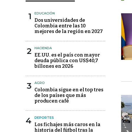
1
EDUCACIÓN
Dos universidades de
Colombia entre las 10
mejores de la región en 2027
2
HACIENDA
EE.UU. es el país con mayor
deuda pública con US$40,7
billones en 2026
3
AGRO
Colombia sigue en el top tres
de los países que más
producen café
4
DEPORTES
Los fichajes más caros en la
historia del fútbol tras la