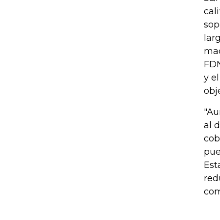
cal
sop
lar
mad
FDN
y e
obj
"Au
al 
cob
pue
Est
red
com