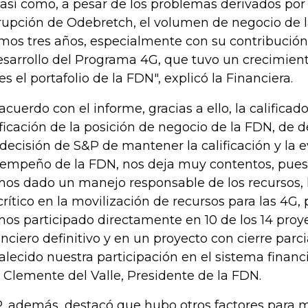
 así como, a pesar de los problemas derivados por
rupción de Odebretch, el volumen de negocio de l
imos tres años, especialmente con su contribución
esarrollo del Programa 4G, que tuvo un crecimient
es el portafolio de la FDN", explicó la Financiera.
acuerdo con el informe, gracias a ello, la calificad
ificación de la posición de negocio de la FDN, de 
 decisión de S&P de mantener la calificación y la 
empeño de la FDN, nos deja muy contentos, pue
os dado un manejo responsable de los recursos,
 crítico en la movilización de recursos para las 4G
os participado directamente en 10 de los 14 proye
anciero definitivo y en un proyecto con cierre parc
talecido nuestra participación en el sistema finan
o Clemente del Valle, Presidente de la FDN.
, además, destacó que hubo otros factores para 