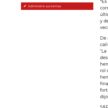
"Es
Administre sus temas
cor
últ
y d
vec
De 
cal
“La
des
hem
rol
hem
fin
for
dij
S&P