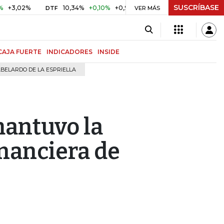
SUSCRÍBASE
2%
10,34%
+0,10%
+0,98%
$ 417,01
+$ 0,05
+0,01%
DTF
UVR
VER MÁS
CAJA FUERTE
INDICADORES
INSIDE
BELARDO DE LA ESPRIELLA
mantuvo la
inanciera de