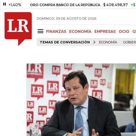
40%
$ 408.498,97
+$ 8.753,81
ORO COMPRA BANCO DE LA REPÚBLICA
DOMINGO, 09 DE AGOSTO DE 2026
FINANZAS
ECONOMÍA
EMPRESAS
OCIO
G
TEMAS DE CONVERSACIÓN
ECONOMÍA
GOBIE