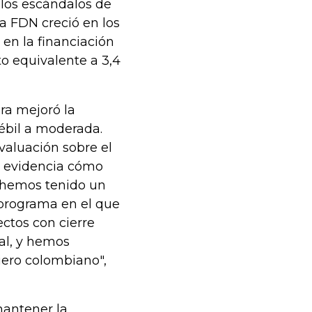
 los escándalos de
a FDN creció en los
 en la financiación
o equivalente a 3,4
ora mejoró la
débil a moderada.
evaluación sobre el
s evidencia cómo
 hemos tenido un
, programa en el que
ctos con cierre
ial, y hemos
ciero colombiano",
mantener la